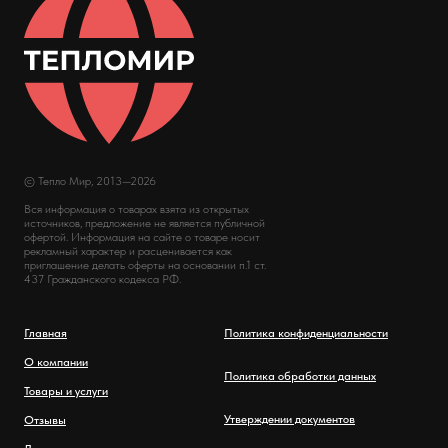
© Тепло Мир, 2013—2026
Вся информация о товарах взята из открытых
источников, предложение не является публичной
офертой. Информация на сайте о товаре носит
рекламный характер и расценивается как
приглашение делать оферты на основании п.1 ст.
437 Гражданского кодекса РФ.
Главная
Политика конфиденциальности
О компании
Политика обработки данных
Товары и услуги
Утверждении документов
Отзывы