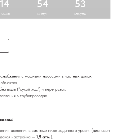
14
54
52
часов
минут
секунд
оснабжения с мощными насосами в частных домах,
объектах.
ез воды ("сухой ход") и перегрузок.
авления в трубопроводах.
сосом:
ении давления в системе ниже заданного уровня (диапазон
одская настройка —
1,5 атм
).