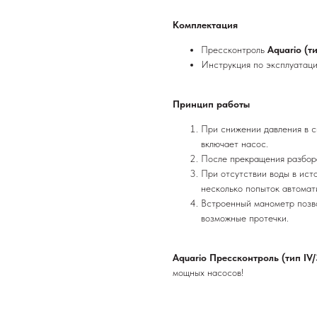
Комплектация
Прессконтроль
Aquario (т
Инструкция по эксплуатаци
Принцип работы
При снижении давления в с
включает насос.
После прекращения разбор
При отсутствии воды в ист
несколько попыток автомат
Встроенный манометр позво
возможные протечки.
Aquario Прессконтроль (тип IV/
мощных насосов!