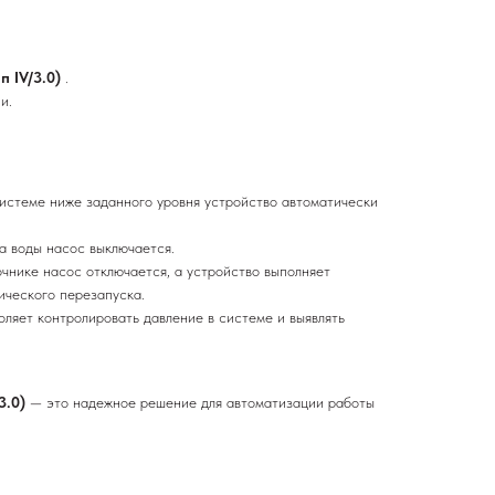
ип IV/3.0)
.
и.
истеме ниже заданного уровня устройство автоматически
а воды насос выключается.
очнике насос отключается, а устройство выполняет
ического перезапуска.
ляет контролировать давление в системе и выявлять
3.0)
— это надежное решение для автоматизации работы