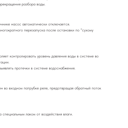
прекращения разбора воды.
очнике насос автоматически отключается.
ногократного перезапуска после остановки по "сухому
ляет контролировать уровень давления воды в системе во
тации.
ыявлять протечки в системе водоснабжения.
н во входном патрубке реле, предотвращая обратный поток
 специальным лаком от воздействия влаги.