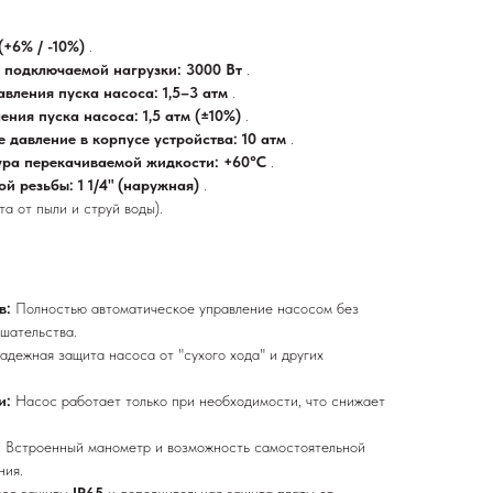
(+6% / -10%)
.
 подключаемой нагрузки: 3000 Вт
.
вления пуска насоса: 1,5–3 атм
.
ения пуска насоса: 1,5 атм (±10%)
.
 давление в корпусе устройства: 10 атм
.
ра перекачиваемой жидкости: +60°C
.
й резьбы: 1 1/4" (наружная)
.
та от пыли и струй воды).
в:
Полностью автоматическое управление насосом без
шательства.
адежная защита насоса от "сухого хода" и других
и:
Насос работает только при необходимости, что снижает
:
Встроенный манометр и возможность самостоятельной
ния.
асс защиты
IP65
и дополнительная защита платы от