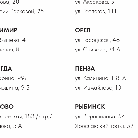
рова, 20
ул. Аксакова, 5
рии Расковой, 25
ул. Геологов, 1 П
ИМИР
ОРЕЛ
йбышева, 4
ул. Городская, 48
телло, 8
ул. Спивака, 74 А
ГДА
ПЕНЗА
гарина, 99/1
ул. Калинина, 118, А
ьюшина, 9 Б
ул. Измайлова, 13
НОВО
РЫБИНСК
жневская, 183 / стр.7
ул. Ворошилова, 54
пова, 5 А
Ярославский тракт, 52