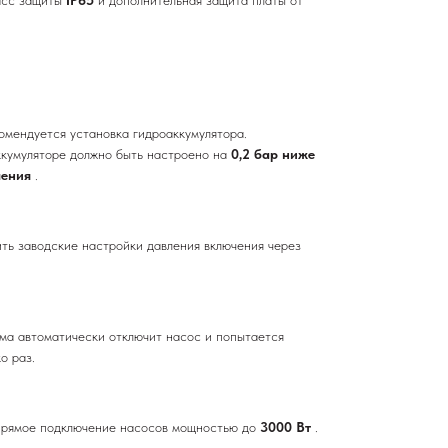
омендуется установка гидроаккумулятора.
ккумуляторе должно быть настроено на
0,2 бар ниже
чения
.
ть заводские настройки давления включения через
:
ма автоматически отключит насос и попытается
о раз.
прямое подключение насосов мощностью до
3000 Вт
.