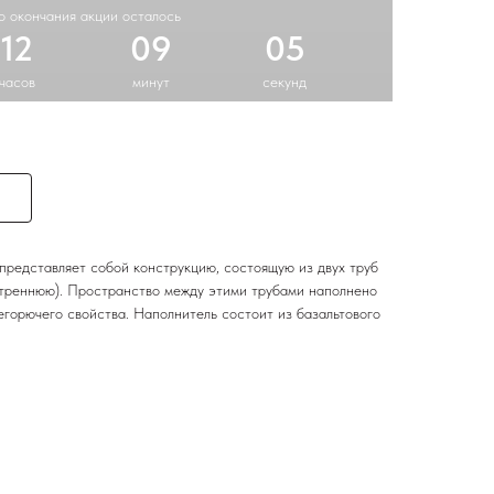
о окончания акции осталось
12
09
04
часов
минут
секунд
представляет собой конструкцию, состоящую из двух труб
треннюю). Пространство между этими трубами наполнено
горючего свойства. Наполнитель состоит из базальтового