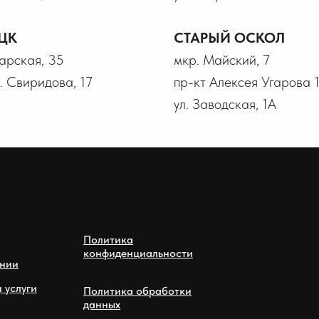
ЦК
СТАРЫЙ ОСКОЛ
гарская, 35
мкр. Майский, 7
В. Свиридова, 17
пр-кт Алексея Угарова 
ул. Заводская, 1А
Политика
конфиденциальности
нии
 услуги
Политика обработки
данных