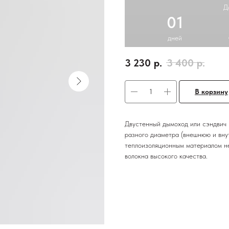
Д
01
дней
3 230
р.
3 400
р.
В корзину
Двустенный дымоход или сэндвич 
разного диаметра (внешнюю и вну
теплоизоляционным материалом не
волокна высокого качества.