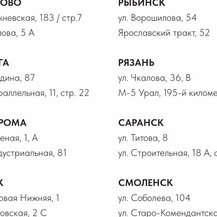
НОВО
РЫБИНСК
жневская, 183 / стр.7
ул. Ворошилова, 54
пова, 5 А
Ярославский тракт, 52
ГА
РЯЗАНЬ
лдина, 87
ул. Чкалова, 36, В
раллельная, 11, стр. 22
М-5 Урал, 195-й километ
РОМА
САРАНСК
еная, 1, А
ул. Титова, 8
дустриальная, 81
ул. Строительная, 18 А, 
К
СМОЛЕНСК
говая Нижняя, 1
ул. Соболева, 104
товская, 2 С
ул. Старо-Комендантска