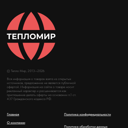
© Тепло Мир, 2013—2026
Вся информация о товарах взята из открытых
источников, предложение не является публичной
офертой. Информация на сайте о товаре носит
рекламный характер и расценивается как
приглашение делать оферты на основании п.1 ст.
437 Гражданского кодекса РФ.
Главная
Политика конфиденциальности
О компании
Политика обработки данных