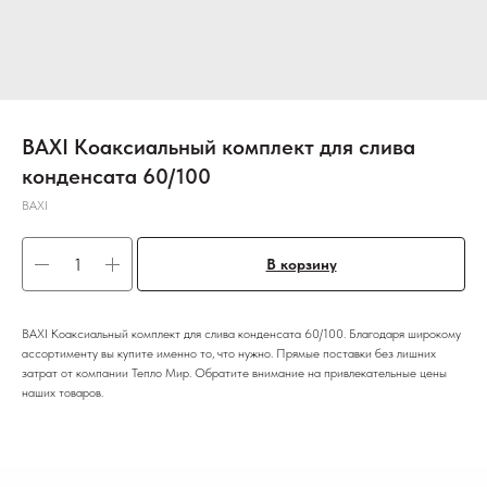
BAXI Коаксиальный комплект для слива
конденсата 60/100
BAXI
В корзину
BAXI Коаксиальный комплект для слива конденсата 60/100. Благодаря широкому
ассортименту вы купите именно то, что нужно. Прямые поставки без лишних
затрат от компании Тепло Мир. Обратите внимание на привлекательные цены
наших товаров.