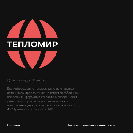
© Тепло Мир, 2013—2026
Вся информация о товарах взята из открытых
источников, предложение не является публичной
офертой. Информация на сайте о товаре носит
рекламный характер и расценивается как
приглашение делать оферты на основании п.1 ст.
437 Гражданского кодекса РФ.
Главная
Политика конфиденциальности