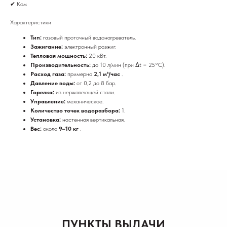
✔ Ком
Характеристики
Тип:
газовый проточный водонагреватель.
Зажигание:
электронный розжиг.
Тепловая мощность:
20 кВт.
Производительность:
до 10 л/мин (при Δt = 25°C).
Расход газа:
примерно
2,1 м³/час
.
Давление воды:
от 0,2 до 8 бар.
Горелка:
из нержавеющей стали.
Управление:
механическое.
Количество точек водоразбора:
1.
Установка:
настенная вертикальная.
Вес:
около
9–10 кг
.
ПУНКТЫ ВЫДАЧИ