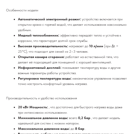
Особенности модели
Автоматический электронный розжиг:
устройство включается при
открытии крана с горячей водой, что делает использование максимально
удобным.
Медный теплообменник:
эффективно передаёт тепло и устойчив к
коррозии, что гарантирует долгий срок службы.
Высокая производительность:
нагревает до
10 л/мин
(при Δt =
25°C), что подходит для семей из 2–3 человек.
Открытая камера сгорания:
работает на естественной тяге, что
делает её подходящей для помещений с хорошей вентиляцией.
Информативный дисплей:
показывает температуру воды и другие
важные параметры работы устройства.
Регулировка температуры воды:
механическое управление позволяет
точно настроить комфортный уровень нагрева.
Производительность и удобство использования
20 кВт Мощность:
, что достаточно для быстрого нагрева воды даже
при интенсивном использовании.
Минимальное давление воды:
всего
0,2 бар
, что делает модель
идеальной для систем с низким напором.
Максимальное давление воды:
до
8 бар
.
Возможность работы на разных типах газа:
адаптирована как для