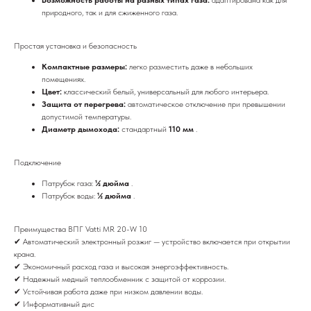
природного, так и для сжиженного газа.
Простая установка и безопасность
Компактные размеры:
легко разместить даже в небольших
помещениях.
Цвет:
классический белый, универсальный для любого интерьера.
Защита от перегрева:
автоматическое отключение при превышении
допустимой температуры.
Диаметр дымохода:
стандартный
110 мм
.
Подключение
Патрубок газа:
½ дюйма
.
Патрубок воды:
½ дюйма
.
Преимущества ВПГ Vatti MR 20-W 10
✔ Автоматический электронный розжиг — устройство включается при открытии
крана.
✔ Экономичный расход газа и высокая энергоэффективность.
✔ Надежный медный теплообменник с защитой от коррозии.
✔ Устойчивая работа даже при низком давлении воды.
✔ Информативный дис