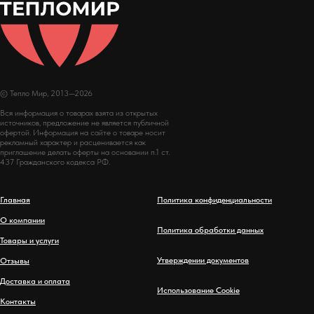
© Тепло Мир, 2013—2026
Вся информация о товарах взята из открытых
источников, предложение не является публичной
офертой. Информация на сайте о товаре носит
рекламный характер и расценивается как
приглашение делать оферты на основании п.1 ст.
437 Гражданского кодекса РФ.
Главная
Политика конфиденциальности
О компании
Политика обработки данных
Товары и услуги
Утверждении документов
Отзывы
Доставка и оплата
Использование Cookie
Контакты