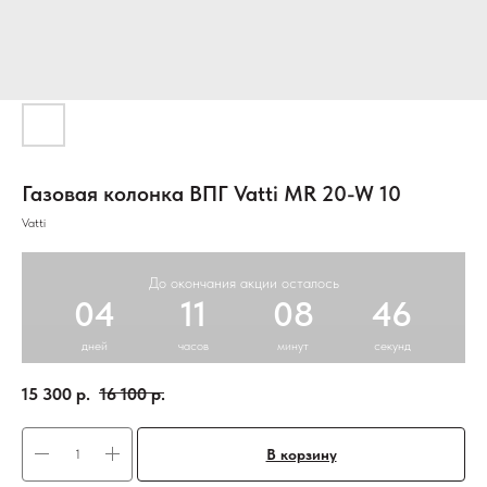
Газовая колонка ВПГ Vatti MR 20-W 10
Vatti
До окончания акции осталось
04
11
08
45
дней
часов
минут
секунд
15 300
р.
16 100
р.
В корзину