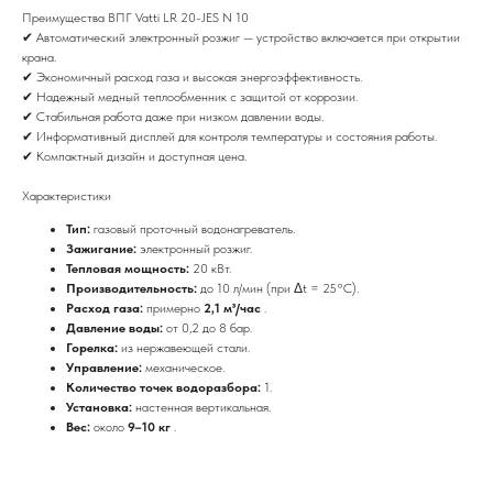
Преимущества ВПГ Vatti LR 20-JES N 10
✔ Автоматический электронный розжиг — устройство включается при открытии
крана.
✔ Экономичный расход газа и высокая энергоэффективность.
✔ Надежный медный теплообменник с защитой от коррозии.
✔ Стабильная работа даже при низком давлении воды.
✔ Информативный дисплей для контроля температуры и состояния работы.
✔ Компактный дизайн и доступная цена.
Характеристики
Тип:
газовый проточный водонагреватель.
Зажигание:
электронный розжиг.
Тепловая мощность:
20 кВт.
Производительность:
до 10 л/мин (при Δt = 25°C).
Расход газа:
примерно
2,1 м³/час
.
Давление воды:
от 0,2 до 8 бар.
Горелка:
из нержавеющей стали.
Управление:
механическое.
Количество точек водоразбора:
1.
Установка:
настенная вертикальная.
Вес:
около
9–10 кг
.