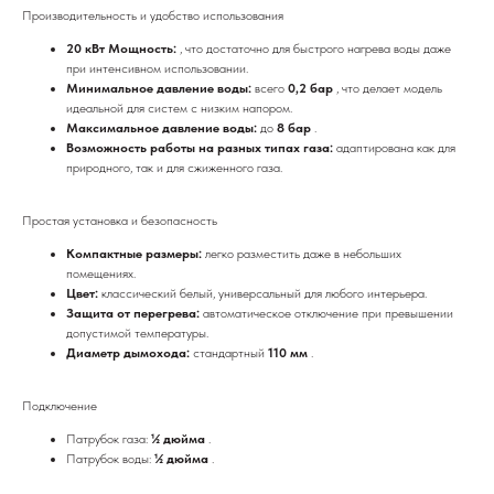
Производительность и удобство использования
20 кВт Мощность:
, что достаточно для быстрого нагрева воды даже
при интенсивном использовании.
Минимальное давление воды:
всего
0,2 бар
, что делает модель
идеальной для систем с низким напором.
Максимальное давление воды:
до
8 бар
.
Возможность работы на разных типах газа:
адаптирована как для
природного, так и для сжиженного газа.
Простая установка и безопасность
Компактные размеры:
легко разместить даже в небольших
помещениях.
Цвет:
классический белый, универсальный для любого интерьера.
Защита от перегрева:
автоматическое отключение при превышении
допустимой температуры.
Диаметр дымохода:
стандартный
110 мм
.
Подключение
Патрубок газа:
½ дюйма
.
Патрубок воды:
½ дюйма
.