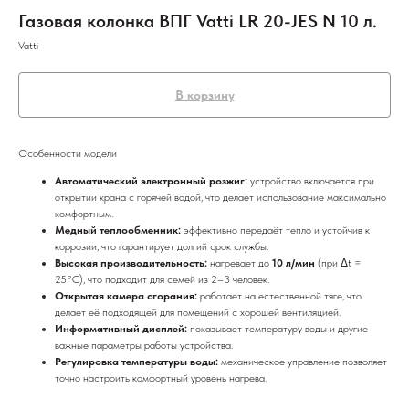
Газовая колонка ВПГ Vatti LR 20-JES N 10 л.
Vatti
В корзину
Особенности модели
Автоматический электронный розжиг:
устройство включается при
открытии крана с горячей водой, что делает использование максимально
комфортным.
Медный теплообменник:
эффективно передаёт тепло и устойчив к
коррозии, что гарантирует долгий срок службы.
Высокая производительность:
нагревает до
10 л/мин
(при Δt =
25°C), что подходит для семей из 2–3 человек.
Открытая камера сгорания:
работает на естественной тяге, что
делает её подходящей для помещений с хорошей вентиляцией.
Информативный дисплей:
показывает температуру воды и другие
важные параметры работы устройства.
Регулировка температуры воды:
механическое управление позволяет
точно настроить комфортный уровень нагрева.