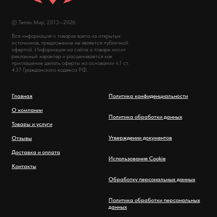
© Тепло Мир, 2013—2026
Вся информация о товарах взята из открытых
источников, предложение не является публичной
офертой. Информация на сайте о товаре носит
рекламный характер и расценивается как
приглашение делать оферты на основании п.1 ст.
437 Гражданского кодекса РФ.
Главная
Политика конфиденциальности
О компании
Политика обработки данных
Товары и услуги
Утверждении документов
Отзывы
Доставка и оплата
Использование Cookie
Контакты
Обработку персональных данных
Политика обработки персональных
данных