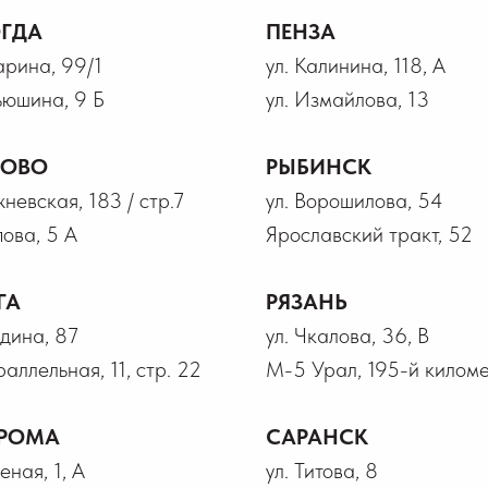
ГДА
ПЕНЗА
гарина, 99/1
ул. Калинина, 118, А
ьюшина, 9 Б
ул. Измайлова, 13
НОВО
РЫБИНСК
жневская, 183 / стр.7
ул. Ворошилова, 54
пова, 5 А
Ярославский тракт, 52
ГА
РЯЗАНЬ
лдина, 87
ул. Чкалова, 36, В
раллельная, 11, стр. 22
М-5 Урал, 195-й километ
РОМА
САРАНСК
еная, 1, А
ул. Титова, 8