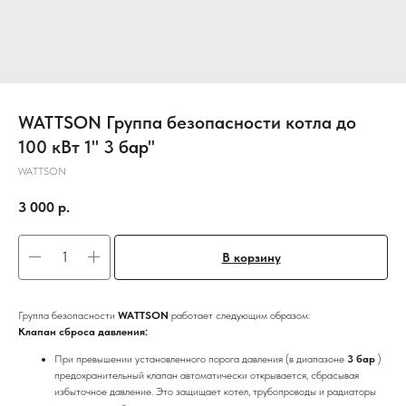
WATTSON Группа безопасности котла до
100 кВт 1" 3 бар"
WATTSON
3 000
р.
В корзину
Группа безопасности
WATTSON
работает следующим образом:
Клапан сброса давления:
При превышении установленного порога давления (в диапазоне
3 бар
)
предохранительный клапан автоматически открывается, сбрасывая
избыточное давление. Это защищает котел, трубопроводы и радиаторы