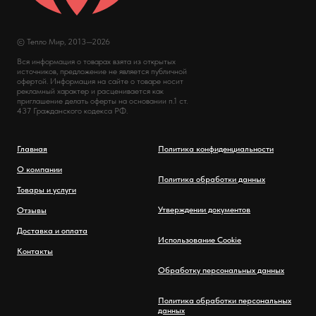
© Тепло Мир, 2013—2026
Вся информация о товарах взята из открытых
источников, предложение не является публичной
офертой. Информация на сайте о товаре носит
рекламный характер и расценивается как
приглашение делать оферты на основании п.1 ст.
437 Гражданского кодекса РФ.
Главная
Политика конфиденциальности
О компании
Политика обработки данных
Товары и услуги
Утверждении документов
Отзывы
Доставка и оплата
Использование Cookie
Контакты
Обработку персональных данных
Политика обработки персональных
данных