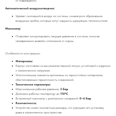
от повреждений.
Автоматический воздухоотводчик:
Удаляет скопившийся воздух из системы, снижая риск образования
воздушных пробок, которые могут нарушить циркуляцию теплоносителя.
Манометр:
Позволяет контролировать текущее давление в системе, помогая
своевременно выявлять отклонения от нормы.
Особенности конструкции:
Материалы:
Корпус изготовлен из высококачественной латуни, устойчивой к коррозии
и механическим нагрузкам.
Уплотнительные элементы выполнены из термостойких материалов,
обеспечивающих герметичность соединений.
Технические параметры:
Максимальное рабочее давление:
3 бар
.
Диапазон рабочих температур: до
110°C
.
Встроенный манометр с диапазоном измерений:
0–6 бар
.
Компактность:
Устройство имеет компактные размеры, что упрощает его установку
даже в ограниченном пространстве.