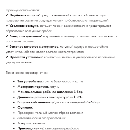
Преимущества модели:
✔
Надёжная защита:
предохранительный клапан срабатывает при
превышении давления, защищая котел и трубопроводы от повреждений.
✔
Удаление воздуха:
автоматический воздухоотводчик предотвращает
образование воздушных пробок.
✔
Контроль давления:
встроенный манометр позволяет легко отслеживать
состояние системы.
✔
Высокое качество материалов:
латунный корпус и термостойкие
уплотнители обеспечивают долговечность устройства.
✔
Простота установки:
компактный дизайн и универсальное исполнение
упрощают монтаж.
Технические характеристики:
Тип устройства:
группа безопасности котла
Материал корпуса:
латунь
Максимальное рабочее давление: 3 бар
Диапазон рабочих температур:
до
110°C
Встроенный манометр:
диапазон измерений
0–6 бар
Функции:
Предохранительный клапан сброса давления
Автоматический воздухоотводчик
Контроль давления
Присоединение:
стандартное резьбовое