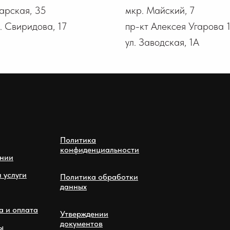
гарская, 35
мкр. Майский, 7
В. Свиридова, 17
пр-кт Алексея Угарова 
ул. Заводская, 1А
Политика
конфиденциальности
нии
 услуги
Политика обработки
данных
а и оплата
Утверждении
документов
ы