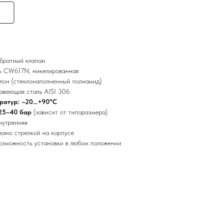
братный клапан
ь CW617N, никелированная
лон (стеклонаполненный полиамид)
авеющая сталь AISI 306
ратур: –20…+90°C
 25–40 бар
(зависит от типоразмера)
нутренняя
зано стрелкой на корпусе
озможность установки в любом положении