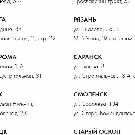
пова, 5 А
Ярославский тракт, 52
ГА
РЯЗАНЬ
лдина, 87
ул. Чкалова, 36, В
раллельная, 11, стр. 22
М-5 Урал, 195-й километ
РОМА
САРАНСК
еная, 1, А
ул. Титова, 8
дустриальная, 81
ул. Строительная, 18 А, 
К
СМОЛЕНСК
говая Нижняя, 1
ул. Соболева, 104
товская, 2 С
ул. Старо-Комендантска
ЦК
СТАРЫЙ ОСКОЛ