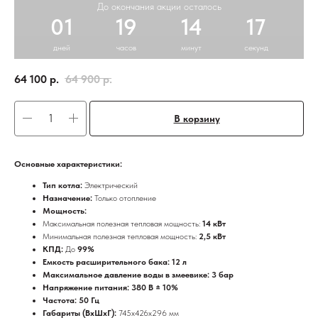
До окончания акции осталось
01
19
14
16
дней
часов
минут
секунд
64 100
р.
64 900
р.
В корзину
Основные характеристики:
Тип котла:
Электрический
Назначение:
Только отопление
Мощность:
Максимальная полезная тепловая мощность:
14 кВт
Минимальная полезная тепловая мощность:
2,5 кВт
КПД:
До
99%
Емкость расширительного бака: 12 л
Максимальное давление воды в змеевике: 3 бар
Напряжение питания: 380 В ± 10%
Частота: 50 Гц
Габариты (ВхШхГ):
745х426х296 мм