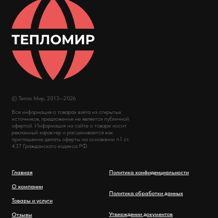
© Тепло Мир, 2013—2026
Вся информация о товарах взята из открытых
источников, предложение не является публичной
офертой. Информация на сайте о товаре носит
рекламный характер и расценивается как
приглашение делать оферты на основании п.1 ст.
437 Гражданского кодекса РФ.
Главная
Политика конфиденциальности
О компании
Политика обработки данных
Товары и услуги
Утверждении документов
Отзывы