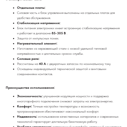
Отдельные платы:
Силовая часть и блок управления выполнены на отдельных платах для
удобства обслуживания.
Стабилизация напряжения:
Блок питания электроники имеет встроенную стабилизацию напряжения
и работает в диапазоне
85-305 В
.
Защита от импульсных помех.
Нагревательный элемент:
Изготовлен из нержавеющей стали с низкой удельной тепловой
напряжённостью и длительным сроком службы.
Силовые реле:
Рассчитаны на
40 А
с двукратным запасом по номинальному току.
Оснащены индивидуальной термической защитой и винтовыми
соединениями контактов.
Преимущества использования:
Экономичность:
улучшенная модуляция мощности и поддержка
многотарифного подключения снижают затраты на электроэнергию.
Комфорт:
Точные настройки температуры и возможность
программирования обеспечивают максимальный комфорт.
Надежность:
использование качественных материалов и современных
технологий гарантирует длительную безотказную работу.
Удобство управления:
современный интерфейс, удаленный мониторинг