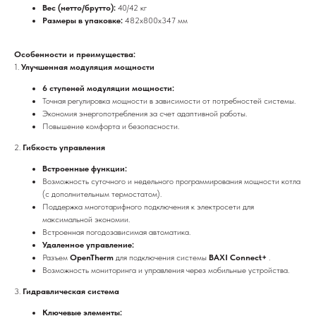
Вес (нетто/брутто):
40/42 кг
Размеры в упаковке:
482х800х347 мм
Особенности и преимущества:
1.
Улучшенная модуляция мощности
6 ступеней модуляции мощности:
Точная регулировка мощности в зависимости от потребностей системы.
Экономия энергопотребления за счет адаптивной работы.
Повышение комфорта и безопасности.
2.
Гибкость управления
Встроенные функции:
Возможность суточного и недельного программирования мощности котла
(с дополнительным термостатом).
Поддержка многотарифного подключения к электросети для
максимальной экономии.
Встроенная погодозависимая автоматика.
Удаленное управление:
Разъем
OpenTherm
для подключения системы
BAXI Connect+
.
Возможность мониторинга и управления через мобильные устройства.
3.
Гидравлическая система
Ключевые элементы: