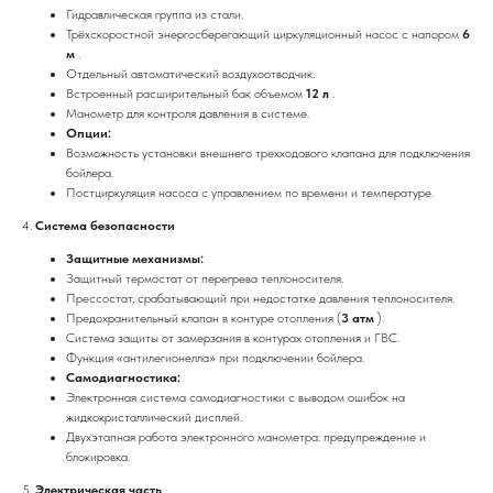
Гидравлическая группа из стали.
Трёхскоростной энергосберегающий циркуляционный насос с напором
6
м
.
Отдельный автоматический воздухоотводчик.
Встроенный расширительный бак объемом
12 л
.
Манометр для контроля давления в системе.
Опции:
Возможность установки внешнего трехходового клапана для подключения
бойлера.
Постциркуляция насоса с управлением по времени и температуре.
4.
Система безопасности
Защитные механизмы:
Защитный термостат от перегрева теплоносителя.
Прессостат, срабатывающий при недостатке давления теплоносителя.
Предохранительный клапан в контуре отопления (
3 атм
).
Система защиты от замерзания в контурах отопления и ГВС.
Функция «антилегионелла» при подключении бойлера.
Самодиагностика:
Электронная система самодиагностики с выводом ошибок на
жидкокристаллический дисплей.
Двухэтапная работа электронного манометра: предупреждение и
блокировка.
5.
Электрическая часть