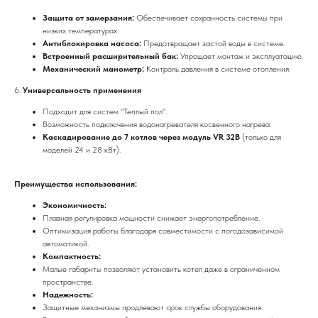
Защита от замерзания:
Обеспечивает сохранность системы при
низких температурах.
Антиблокировка насоса:
Предотвращает застой воды в системе.
Встроенный расширительный бак:
Упрощает монтаж и эксплуатацию.
Механический манометр:
Контроль давления в системе отопления.
6.
Универсальность применения
Подходит для систем "Теплый пол".
Возможность подключения водонагревателя косвенного нагрева.
Каскадирование до 7 котлов через модуль VR 32B
(только для
моделей 24 и 28 кВт).
Преимущества использования:
Экономичность:
Плавная регулировка мощности снижает энергопотребление.
Оптимизация работы благодаря совместимости с погодозависимой
автоматикой.
Компактность:
Малые габариты позволяют установить котел даже в ограниченном
пространстве.
Надежность:
Защитные механизмы продлевают срок службы оборудования.