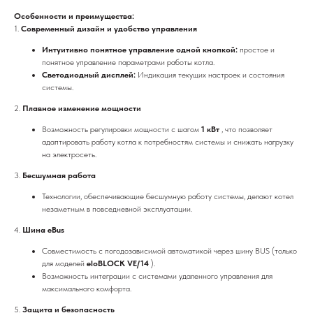
Особенности и преимущества:
1.
Современный дизайн и удобство управления
Интуитивно понятное управление одной кнопкой:
простое и
понятное управление параметрами работы котла.
Светодиодный дисплей:
Индикация текущих настроек и состояния
системы.
2.
Плавное изменение мощности
Возможность регулировки мощности с шагом
1 кВт
, что позволяет
адаптировать работу котла к потребностям системы и снижать нагрузку
на электросеть.
3.
Бесшумная работа
Технологии, обеспечивающие бесшумную работу системы, делают котел
незаметным в повседневной эксплуатации.
4.
Шина eBus
Совместимость с погодозависимой автоматикой через шину BUS (только
для моделей
eloBLOCK VE/14
).
Возможность интеграции с системами удаленного управления для
максимального комфорта.
5.
Защита и безопасность