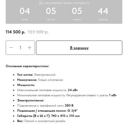
До окончания акции осталось
04
05
05
44
дней
часов
минут
секунд
114 500
р.
123 300
р.
В корзину
Основные характеристики:
Тип котла:
Электрический
Назначение:
Только отопление
Мощность:
Максимальная тепловая мощность:
24 кВт
Минимальная тепловая мощность: Регулируемая плавно с шагом
1 кВт
Электропитание:
Подключение к трехфазной сети
380 В
Подающая / отводящая линии: G 3/4"
Габариты (В x Ш x Г): 740 x 410 x 310 мм
Вес:
Легкий и компактный дизайн