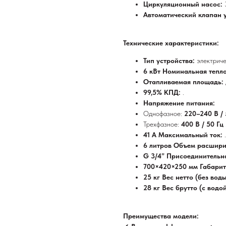
Циркуляционный насос:
Автоматический клапан 
Технические характеристики:
Тип устройства:
электриче
6 кВт Номинальная тепл
Отапливаемая площадь:
99,5% КПД:
.
Напряжение питания:
Однофазное:
220–240 В /
Трехфазное:
400 В / 50 Гц
41 А Максимальный ток:
.
6 литров Объем расшири
G 3/4” Присоединительн
700×420×250 мм Габари
25 кг Вес нетто (без вод
28 кг Вес брутто (с водо
Преимущества модели: