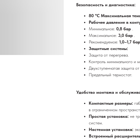
Безопасность и диагностика:
80 °С Максимальная тем
Рабочее давление в конт
Минимальное:
0,8 бар
.
Максимальное:
3,0 бар
.
Рекомендуемое:
1,0–1,7 ба
Защитные системы:
Защита от перегрева.
Контроль минимального и м
Двухступенчатая защита от
Предельный термостат.
Удобство монтажа и обслужив
Компактные размеры:
га
в ограниченном пространст
Простая установка:
не т
систем.
Настенная установка:
эк
Встроенный расширител