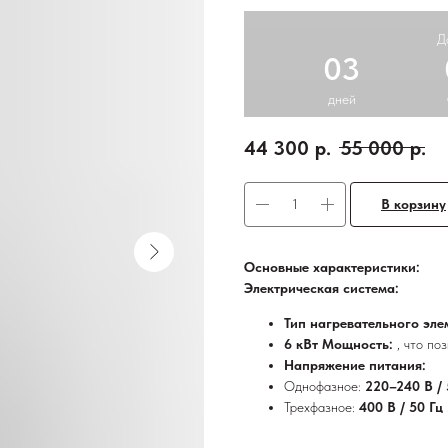
Д
03
дней
44 300
р.
55 000
р.
В корзину
Основные характеристики:
Электрическая система:
Тип нагревательного эле
6 кВт Мощность:
, что по
Напряжение питания:
Однофазное:
220–240 В /
Трехфазное:
400 В / 50 Гц