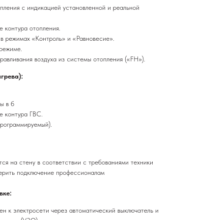
пления с индикацией установленной и реальной
 контура отопления.
в режимах «Контроль» и «Равновесие».
режиме.
равливания воздуха из системы отопления («FH»).
грева):
ы в б
е контура ГВС.
программируемый).
тся на стену в соответствии с требованиями техники
верить подключение профессионалам
вке:
ен к электросети через автоматический выключатель и