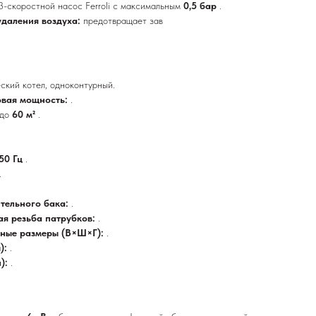
3-скоростной насос Ferroli с максимальным
0,5 бар
.
удаления воздуха:
предотвращает зав
ский котел, одноконтурный.
овая мощность:
.
до
60 м²
.
 50 Гц
.
.
тельного бака:
.
ая резьба патрубков:
.
тные размеры (В×Ш×Г):
.
ы):
.
й):
.