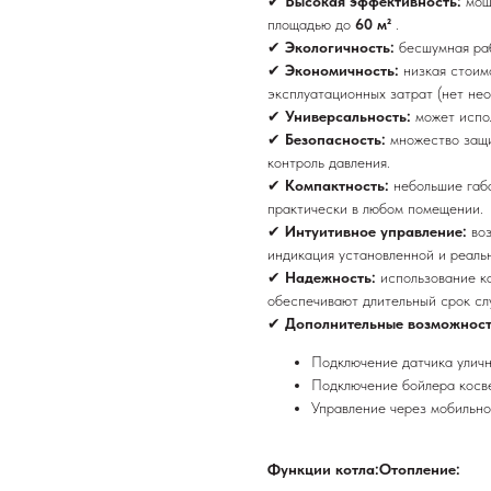
✔
Высокая эффективность:
мощ
площадью до
60 м²
.
✔
Экологичность:
бесшумная раб
✔
Экономичность:
низкая стоим
эксплуатационных затрат (нет нео
✔
Универсальность:
может испо
✔
Безопасность:
множество защи
контроль давления.
✔
Компактность:
небольшие габа
практически в любом помещении.
✔
Интуитивное управление:
во
индикация установленной и реаль
✔
Надежность:
использование к
обеспечивают длительный срок сл
✔
Дополнительные возможност
Подключение датчика уличн
Подключение бойлера косве
Управление через мобильн
Функции котла:Отопление: