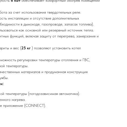
ность
6 кВт
обеспечивает комфортный обогрев помещений
ота за счет использования твердотельных реле.
ость инсталляции и отсутствие дополнительных
бходимости в дымоходе, газопроводе, запасах топлива).
льзоваться как основной или резервный источник тепла.
тных функций, включая защиту от перегрева, замерзания и
риты и вес (
25 кг
) позволяют установить котел
зможность регулировки температуры отопления и ГВС,
ной температуры.
ачественных материалов и продуманная конструкция
ужбы.
и:
ой температуры (погодозависимая автоматика).
нного нагрева.
ое приложение (CONNECT).