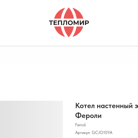
ТОВАРЫ И УСЛУГИ
ОТЗЫВЫ
ДОС
Котел настенный э
Фероли
Ferroli
Артикул:
GCJO10YA