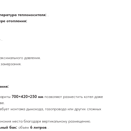
пература теплоносителя:
.
уре отопления:
р
.
аксимального давления.
 замерзания.
ания:
бариты
700×420×250 мм
позволяют разместить котел даже
ве.
ребует монтажа дымохода, газопровода или других сложных
ономия места благодаря вертикальному размещению.
ьный бак:
объем
6 литров
.