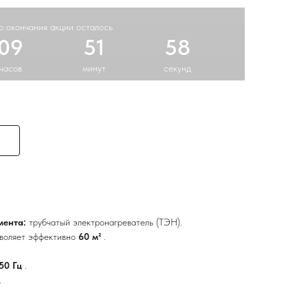
о окончания акции осталось
09
51
58
часов
минут
секунд
мента:
трубчатый электронагреватель (ТЭН).
зволяет эффективно
60 м²
.
 50 Гц
.
.