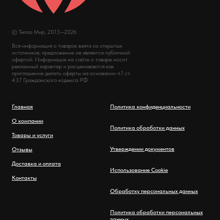
© Тепло Мир, 2013—2026
Вся информация о товарах взята из открытых
источников, предложение не является публичной
офертой. Информация на сайте о товаре носит
рекламный характер и расценивается как
приглашение делать оферты на основании п.1 ст.
437 Гражданского кодекса РФ.
Главная
Политика конфиденциальности
О компании
Политика обработки данных
Товары и услуги
Утверждении документов
Отзывы
Доставка и оплата
Использование Cookie
Контакты
Обработку персональных данных
Политика обработки персональных
данных