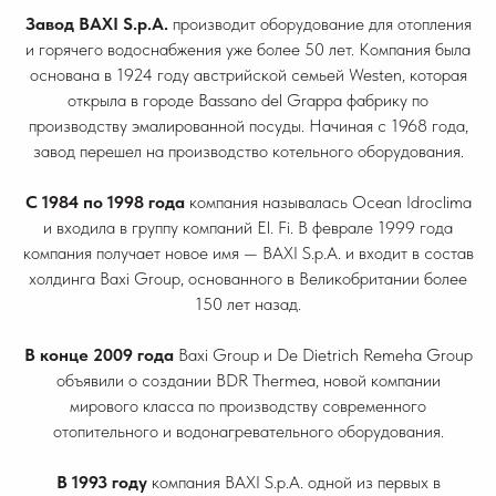
Завод BAXI S.p.A.
производит оборудование для отопления
и горячего водоснабжения уже более 50 лет. Компания была
основана в 1924 году австрийской семьей Westen, которая
открыла в городе Bassano del Grappa фабрику по
производству эмалированной посуды. Начиная с 1968 года,
завод перешел на производство котельного оборудования.
С 1984 по 1998
года
компания называлась Ocean Idroclima
и входила в группу компаний El. Fi. В феврале 1999 года
компания получает новое имя — BAXI S.p.A. и входит в состав
холдинга Baxi Group, основанного в Великобритании более
150 лет назад.
В конце 2009 года
Baxi Group и De Dietrich Remeha Group
объявили о создании BDR Thermea, новой компании
мирового класса по производству современного
отопительного и водонагревательного оборудования.
В 1993 году
компания BAXI S.p.A. одной из первых в