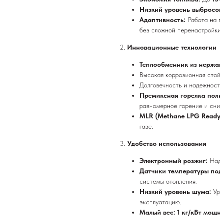
Низкий уровень выбросо
Адаптивность:
Работа на 
без сложной перенастройки
2.
Инновационные технологии
Теплообменник из нержа
Высокая коррозионная стой
Долговечность и надежност
Премиксная горелка пол
равномерное горение и сни
MLR (Methane LPG Ready
газе.
3.
Удобство использования
Электронный розжиг:
Над
Датчики температуры по
системы отопления.
Низкий уровень шума:
У
эксплуатацию.
Малый вес: 1 кг/кВт мощ