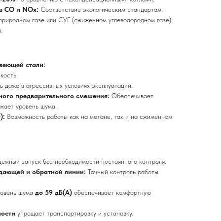
в CO и NOx:
Соответствие экологическим стандартам.
природном газе или СУГ (сжиженном углеводородном газе)
.
веющей стали:
кость.
ь даже в агрессивных условиях эксплуатации.
ного предварительного смешения:
Обеспечивает
жает уровень шума.
):
Возможность работы как на метане, так и на сжиженном
ежный запуск без необходимости постоянного контроля.
дающей и обратной линии:
Точный контроль работы
ровень шума
до 59 дБ(А)
обеспечивает комфортную
ности
упрощает транспортировку и установку.