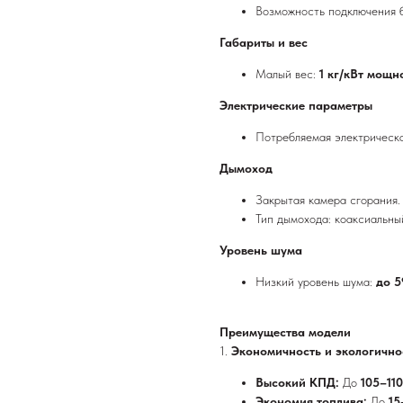
Возможность подключения б
Габариты и вес
Малый вес:
1 кг/кВт мощ
Электрические параметры
Потребляемая электрическа
Дымоход
Закрытая камера сгорания.
Тип дымохода: коаксиальный
Уровень шума
Низкий уровень шума:
до 5
Преимущества модели
1.
Экономичность и экологично
Высокий КПД:
До
105–11
Экономия топлива:
До
1