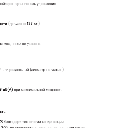
ойлера через панель управления.
ности
(примерно
127 кг
).
я мощность: не указана.
 или раздельный (диаметр не указан).
9 дБ(А)
при максимальной мощности.
сть
0%
благодаря технологии конденсации.
5–20%
по сравнению с неконденсационными котлами.