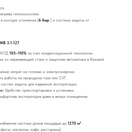
са.
егрева теплоносителя.
в контуре отопления (
6 бар
) и система защиты от
MB 3.1-127
:
КПД
105–110%
за счет конденсационной технологии.
ик из нержавеющей стали и защитная автоматика в базовой
ение затрат на топливо и электроэнергию.
ь работы на природном газе или СУГ.
систем защиты для надежной эксплуатации.
ес:
Удобство транспортировки и установки.
мфортная эксплуатация даже в жилых помещениях.
снабжение частных домов площадью до
1270 м²
.
фисы, магазины, кафе, рестораны).