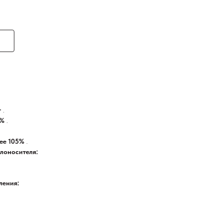
т
.
0%
.
нее 105%
.
лоносителя:
ления: