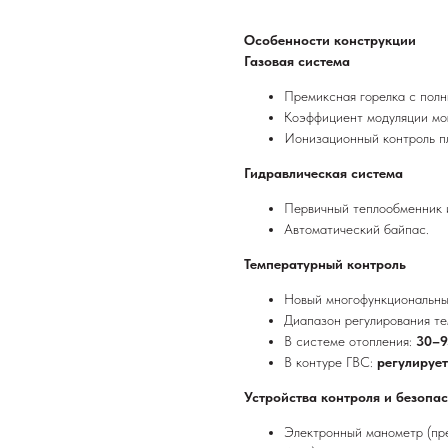
Особенности конструкции
Газовая система
Премиксная горелка с полн
Коэффициент модуляции м
Ионизационный контроль пл
Гидравлическая система
Первичный теплообменник 
Автоматический байпас.
Температурный контроль
Новый многофункциональный
Диапазон регулирования те
В системе отопления:
30–9
В контуре ГВС:
регулируе
Устройства контроля и безопа
Электронный манометр (пр