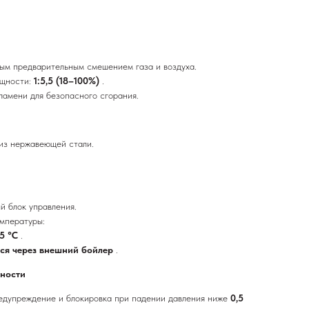
ым предварительным смешением газа и воздуха.
ощности:
1:5,5 (18–100%)
.
амени для безопасного сгорания.
из нержавеющей стали.
 блок управления.
мпературы:
5 °C
.
тся через внешний бойлер
.
сности
едупреждение и блокировка при падении давления ниже
0,5