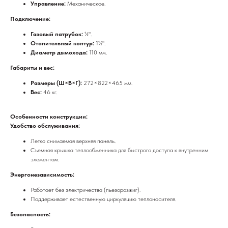
Управление:
Механическое.
Подключение:
Газовый патрубок:
½".
Отопительный контур:
1½".
Диаметр дымохода:
110 мм.
Габариты и вес:
Размеры (Ш×В×Г):
272×822×465 мм.
Вес:
46 кг.
Особенности конструкции:
Удобство обслуживания:
Легко снимаемая верхняя панель.
Съемная крышка теплообменника для быстрого доступа к внутренним
элементам.
Энергонезависимость:
Работает без электричества (пьезорозжиг).
Поддерживает естественную циркуляцию теплоносителя.
Безопасность: