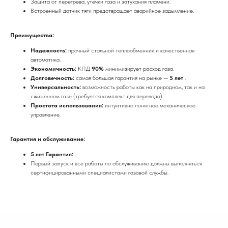
Защита от перегрева, утечки газа и затухания пламени.
Встроенный датчик тяги предотвращает аварийное задымление.
Преимущества:
Надежность:
прочный стальной теплообменник и качественная
автоматика.
Экономичность:
КПД
90%
минимизирует расход газа.
Долговечность:
самая большая гарантия на рынке —
5 лет
.
Универсальность:
возможность работы как на природном, так и на
сжиженном газе (требуется комплект для перевода).
Простота использования:
интуитивно понятное механическое
управление.
Гарантия и обслуживание:
5 лет Гарантия:
.
Первый запуск и все работы по обслуживанию должны выполняться
сертифицированными специалистами газовой службы.