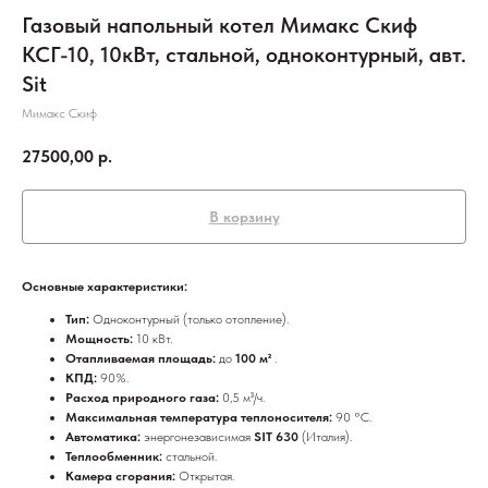
Газовый напольный котел Мимакс Скиф
КСГ-10, 10кВт, стальной, одноконтурный, авт.
Sit
Мимакс Скиф
27500,00
р.
В корзину
Основные характеристики:
Тип:
Одноконтурный (только отопление).
Мощность:
10 кВт.
Отапливаемая площадь:
до
100 м²
.
КПД:
90%.
Расход природного газа:
0,5 м³/ч.
Максимальная температура теплоносителя:
90 °C.
Автоматика:
энергонезависимая
SIT 630
(Италия).
Теплообменник:
стальной.
Камера сгорания:
Открытая.