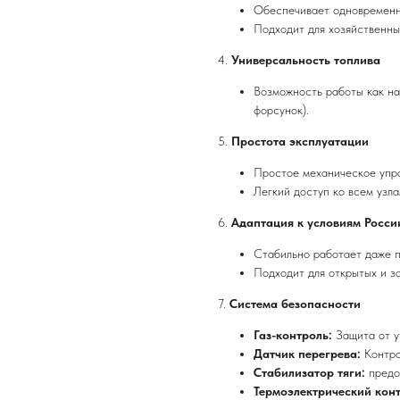
Обеспечивает одновременн
Подходит для хозяйственных
4.
Универсальность топлива
Возможность работы как н
форсунок).
5.
Простота эксплуатации
Простое механическое упр
Легкий доступ ко всем узл
6.
Адаптация к условиям Росси
Стабильно работает даже п
Подходит для открытых и з
7.
Система безопасности
Газ-контроль:
Защита от у
Датчик перегрева:
Контро
Стабилизатор тяги:
предо
Термоэлектрический кон