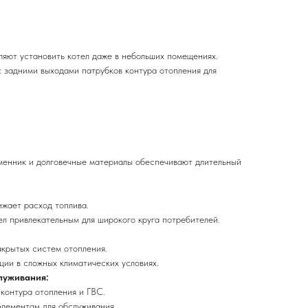
яют установить котел даже в небольших помещениях.
 задними выходами патрубков контура отопления для
менник и долговечные материалы обеспечивают длительный
ижает расход топлива.
ел привлекательным для широкого круга потребителей.
акрытых систем отопления.
ции в сложных климатических условиях.
луживания:
 контура отопления и ГВС.
элементам для обслуживания.