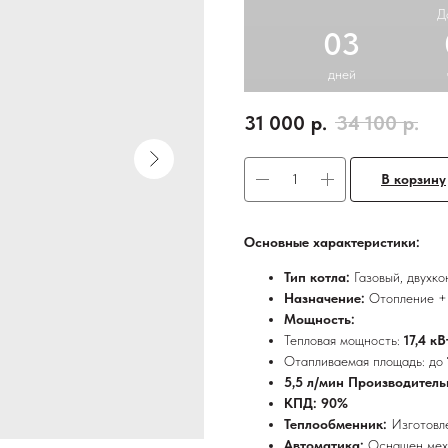
Д
03
дней
31 000
р.
34 100
р.
В корзину
Основные характеристики:
Тип котла:
Газовый, двухк
Назначение:
Отопление +
Мощность:
Тепловая мощность:
17,4 кВ
Отапливаемая площадь: до
5,5 л/мин Производитель
КПД: 90%
Теплообменник:
Изготовл
Автоматика:
Оснащен мех