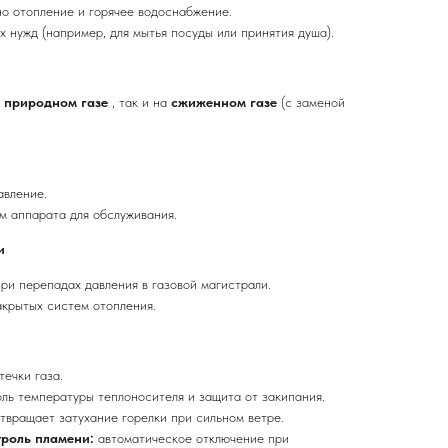
о отопление и горячее водоснабжение.
 нужд (например, для мытья посуды или принятия душа).
а
природном газе
, так и на
сжиженном газе
(с заменой
авление.
ам аппарата для обслуживания.
и
ри перепадах давления в газовой магистрали.
акрытых систем отопления.
течки газа.
ль температуры теплоносителя и защита от закипания.
твращает затухание горелки при сильном ветре.
троль пламени:
автоматическое отключение при