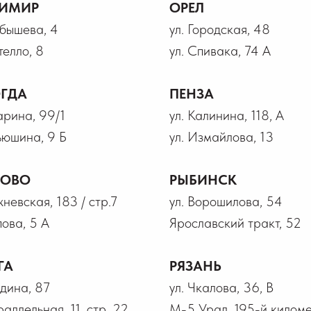
ИМИР
ОРЕЛ
йбышева, 4
ул. Городская, 48
телло, 8
ул. Спивака, 74 А
ГДА
ПЕНЗА
гарина, 99/1
ул. Калинина, 118, А
ьюшина, 9 Б
ул. Измайлова, 13
НОВО
РЫБИНСК
жневская, 183 / стр.7
ул. Ворошилова, 54
пова, 5 А
Ярославский тракт, 52
ГА
РЯЗАНЬ
лдина, 87
ул. Чкалова, 36, В
раллельная, 11, стр. 22
М-5 Урал, 195-й километ