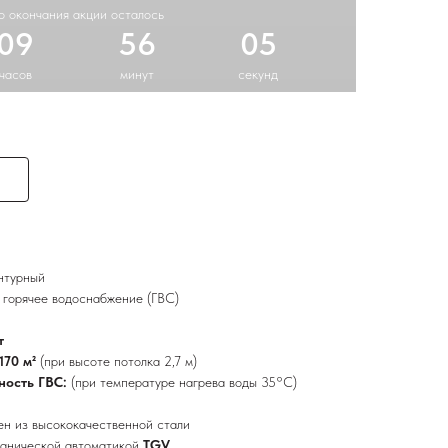
о окончания акции осталось
09
56
04
часов
минут
секунд
онтурный
 горячее водоснабжение (ГВС)
т
170 м²
(при высоте потолка 2,7 м)
ность ГВС:
(при температуре нагрева воды 35°C)
ен из высококачественной стали
анической автоматикой
TGV