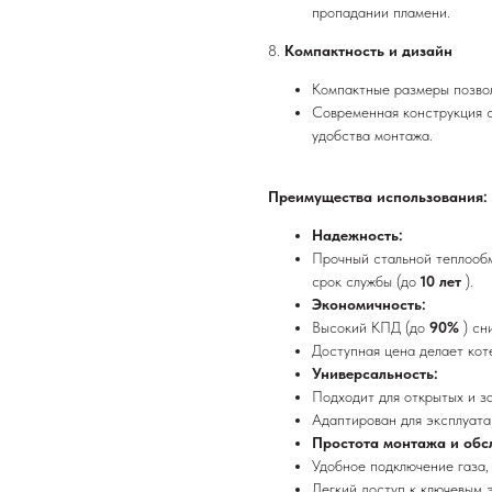
пропадании пламени.
8.
Компактность и дизайн
Компактные размеры позвол
Современная конструкция с
удобства монтажа.
Преимущества использования:
Надежность:
Прочный стальной теплооб
срок службы (до
10 лет
).
Экономичность:
Высокий КПД (до
90%
) сн
Доступная цена делает кот
Универсальность:
Подходит для открытых и з
Адаптирован для эксплуата
Простота монтажа и обс
Удобное подключение газа,
Легкий доступ к ключевым 