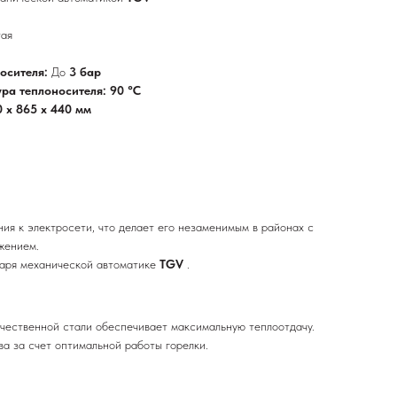
ая
носителя:
До
3 бар
ра теплоносителя: 90 °C
0 x 865 x 440 мм
ния к электросети, что делает его незаменимым в районах с
жением.
даря механической автоматике
TGV
.
чественной стали обеспечивает максимальную теплоотдачу.
а за счет оптимальной работы горелки.