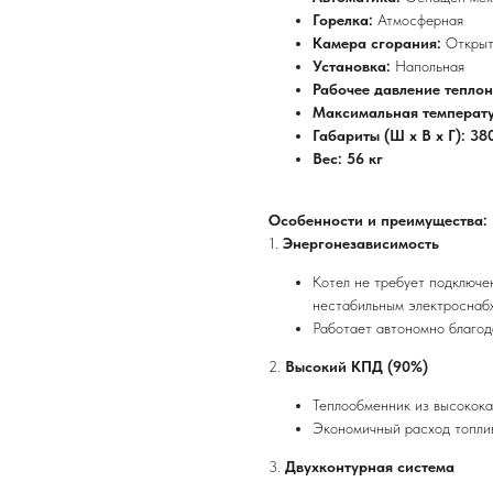
Горелка:
Атмосферная
Камера сгорания:
Открыт
Установка:
Напольная
Рабочее давление тепло
Максимальная температу
Габариты (Ш x В x Г): 38
Вес: 56 кг
Особенности и преимущества:
1.
Энергонезависимость
Котел не требует подключе
нестабильным электроснаб
Работает автономно благо
2.
Высокий КПД (90%)
Теплообменник из высокока
Экономичный расход топлив
3.
Двухконтурная система