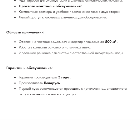
Адаптирован для эксплуатации в сложных климатических условиях.
Простота монтажа и обслуживания:
Компактные размеры и удобное подключение газа с двух сторон.
Легкий доступ к ключевым элементам для обслуживания.
Области применения:
Отопление частных домов, дач и квартир площадью до
500 м²
.
Работа в качестве основного источника тепла.
Идеальное решение для систем с естественной циркуляцией воды.
Гарантии и обслуживание:
Гарантия производителя:
3 года
.
Производитель:
Беларусь
.
Первый пуск рекомендуется проводить с привлечением специалиста
авторизованного сервисного центра.