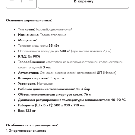
В корзину
Основные характеристики:
Тип котла:
Газовый, одноконтурный
Назначение:
Только отопление
Мощность:
Тепловая мощность:
55 кВт
Отапливаемая площадь: до
500 м²
(при высоте потолка 2,7 м)
КПД:
До
90%
Теплообменник:
изготовлен из высококачественной холоднокатаной
стали толщиной
3 мм
Автоматика:
Оснащен механической автоматикой
SIT
(Италия)
Камера сгорания:
Открытая
Установка:
Напольная
Рабочее давление теплоносителя:
До
3 бар
Объем теплоносителя в корпусе котла: 76 л
Диапазон регулирования температуры теплоносителя: 40-90 °C
Габариты (Ш x В x Г): 580 x 930 x 710 мм
Вес: 133 кг
Особенности и преимущества:
1.
Энергонезависимость