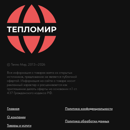
© Тепло Мир, 2013—2026
Вся информация о товарах взята из открытых
источников, предложение не является публичной
офертой. Информация на сайте о товаре носит
рекламный характер и расценивается как
приглашение делать оферты на основании п.1 ст.
437 Гражданского кодекса РФ.
Главная
Политика конфиденциальности
О компании
Политика обработки данных
Товары и услуги