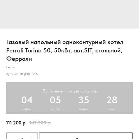
Газовый напольный одноконтурный котел
Ferroli Torino 50, 50кВт, авт.SIT, стальной,
Ферроли
Ferroli
Артикул:
0QN013YA
До окончания акции осталось
04
05
35
28
дней
часов
минут
секунд
111 200
р.
147 200
р.