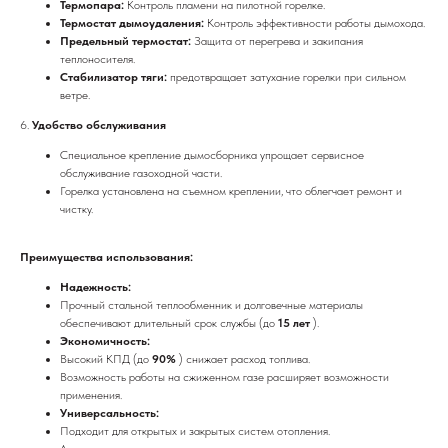
Термопара:
Контроль пламени на пилотной горелке.
Термостат дымоудаления:
Контроль эффективности работы дымохода.
Предельный термостат:
Защита от перегрева и закипания
теплоносителя.
Стабилизатор тяги:
предотвращает затухание горелки при сильном
ветре.
6.
Удобство обслуживания
Специальное крепление дымосборника упрощает сервисное
обслуживание газоходной части.
Горелка установлена на съемном креплении, что облегчает ремонт и
чистку.
Преимущества использования:
Надежность:
Прочный стальной теплообменник и долговечные материалы
обеспечивают длительный срок службы (до
15 лет
).
Экономичность:
Высокий КПД (до
90%
) снижает расход топлива.
Возможность работы на сжиженном газе расширяет возможности
применения.
Универсальность:
Подходит для открытых и закрытых систем отопления.