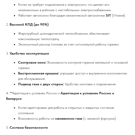
Котел не требует подключения к электросети, что делает его
незаменимым в районах с нестабильным электроснабжением.
Работает автономно благодаря механической автоматике
SIT
(Италия).
2.
Высокий КПД (до 90%)
Жаротрубный цилиндрический теплообменник обеспечивает
максимальную теплоотдачу.
Экономичный расход топлива за счет оптимальной работы горелки.
3.
Удобство эксплуатации
Смотровое окно:
Возможность контроля горения запальной и основной
горелки.
Быстросъемная крышка:
упрощает доступ к внутренним компонентам
для обслуживания.
Подвод газа с двух сторон:
Удобство монтажа и подключения.
4. **Адаптация к условиям России и
Адаптация к условиям России и
Беларуси
Котел адаптирован для работы в открытых и закрытых системах
отопления.
Возможность работы на
сжиженном газе
(с заменой форсунок).
5.
Система безопасности