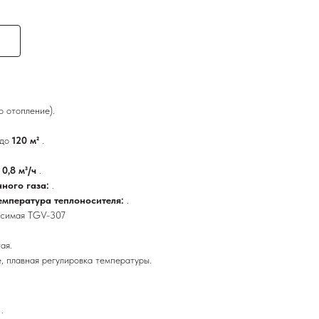
о отопление).
до
120 м²
.
 0,8 м³/ч
.
нного газа:
.
емпература теплоносителя:
.
исимая TGV-307
ая.
, плавная регулировка температуры.
:
.