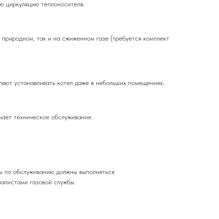
ю циркуляцию теплоносителя.
 природном, так и на сжиженном газе (требуется комплект
яют устанавливать котел даже в небольших помещениях.
чает техническое обслуживание.
ы по обслуживанию должны выполняться
алистами газовой службы.