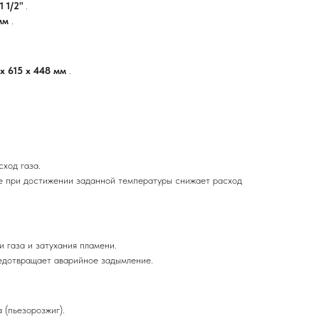
1 1/2"
.
 мм
.
 x 615 x 448 мм
.
ход газа.
е при достижении заданной температуры снижает расход
и газа и затухания пламени.
едотвращает аварийное задымление.
 (пьезорозжиг).