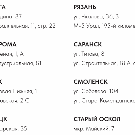
ГА
РЯЗАНЬ
лдина, 87
ул. Чкалова, 36, В
раллельная, 11, стр. 22
М-5 Урал, 195-й километ
РОМА
САРАНСК
еная, 1, А
ул. Титова, 8
дустриальная, 81
ул. Строительная, 18 А, 
К
СМОЛЕНСК
говая Нижняя, 1
ул. Соболева, 104
товская, 2 С
ул. Старо-Комендантска
ЦК
СТАРЫЙ ОСКОЛ
гарская, 35
мкр. Майский, 7