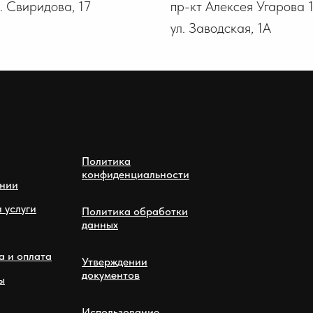
В. Свиридова, 17
пр-кт Алексея Угарова 
ул. Заводская, 1А
Политика
конфиденциальности
нии
 услуги
Политика обработки
данных
а и оплата
Утверждении
документов
ы
Использование