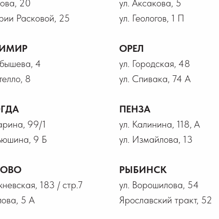
рова, 20
ул. Аксакова, 5
рии Расковой, 25
ул. Геологов, 1 П
ИМИР
ОРЕЛ
йбышева, 4
ул. Городская, 48
телло, 8
ул. Спивака, 74 А
ГДА
ПЕНЗА
гарина, 99/1
ул. Калинина, 118, А
ьюшина, 9 Б
ул. Измайлова, 13
НОВО
РЫБИНСК
жневская, 183 / стр.7
ул. Ворошилова, 54
пова, 5 А
Ярославский тракт, 52