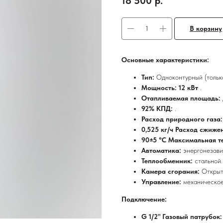
18 500
р.
В корзину
Основные характеристики:
Тип:
Одноконтурный (тольк
Мощность: 12 кВт
.
Отапливаемая площадь:
92% КПД:
.
Расход природного газа:
0,525 кг/ч Расход сжиже
90±5 °C Максимальная т
Автоматика:
энергонезав
Теплообменник:
стальной.
Камера сгорания:
Открыт
Управление:
механическое
Подключение:
G 1/2" Газовый патрубок