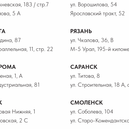
жневская, 183 / стр.7
ул. Ворошилова, 54
пова, 5 А
Ярославский тракт, 52
ГА
РЯЗАНЬ
лдина, 87
ул. Чкалова, 36, В
раллельная, 11, стр. 22
М-5 Урал, 195-й километ
РОМА
САРАНСК
еная, 1, А
ул. Титова, 8
дустриальная, 81
ул. Строительная, 18 А, 
К
СМОЛЕНСК
говая Нижняя, 1
ул. Соболева, 104
товская, 2 С
ул. Старо-Комендантска