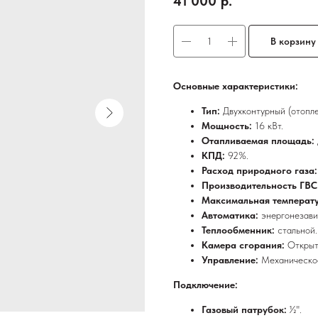
41 000
р.
В корзину
Основные характеристики:
Тип:
Двухконтурный (отопл
Мощность:
16 кВт.
Отапливаемая площадь:
КПД:
92%.
Расход природного газа
Производительность ГВС 
Максимальная температу
Автоматика:
энергонезав
Теплообменник:
стальной.
Камера сгорания:
Открыт
Управление:
Механическо
Подключение:
Газовый патрубок:
½".