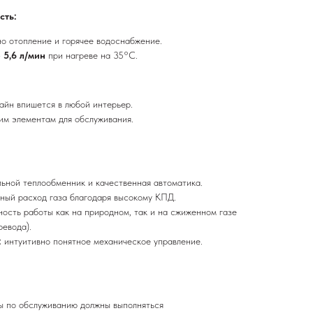
сть:
о отопление и горячее водоснабжение.
—
5,6 л/мин
при нагреве на 35°C.
йн впишется в любой интерьер.
им элементам для обслуживания.
льной теплообменник и качественная автоматика.
ный расход газа благодаря высокому КПД.
ость работы как на природном, так и на сжиженном газе
ревода).
:
интуитивно понятное механическое управление.
ы по обслуживанию должны выполняться