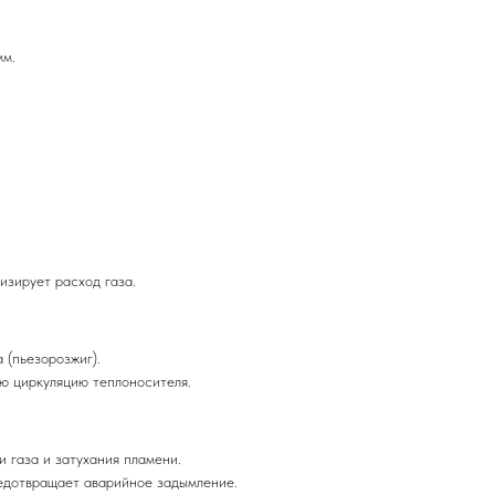
.
мм.
изирует расход газа.
 (пьезорозжиг).
ю циркуляцию теплоносителя.
и газа и затухания пламени.
едотвращает аварийное задымление.