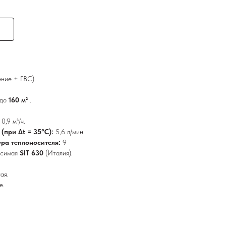
ение + ГВС).
до
160 м²
.
:
0,9 м³/ч.
(при ∆t = 35°C):
5,6 л/мин.
ра теплоносителя:
9
исимая
SIT 630
(Италия).
ая.
е.