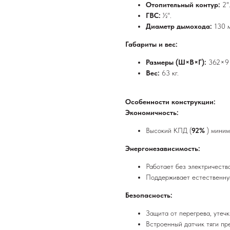
Отопительный контур:
2"
ГВС:
½".
Диаметр дымохода:
130 
Габариты и вес:
Размеры (Ш×В×Г):
362×9
Вес:
63 кг.
Особенности конструкции:
Экономичность:
Высокий КПД (
92%
) миним
Энергонезависимость:
Работает без электричества
Поддерживает естественну
Безопасность:
Защита от перегрева, утечк
Встроенный датчик тяги пр