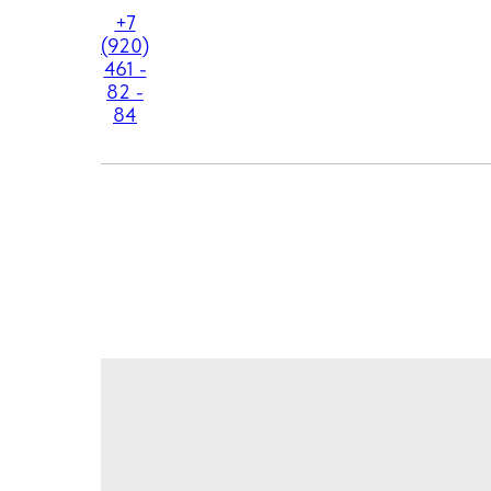
+7
(920)
461 -
82 -
84
ГЛАВНАЯ
О КОМПАНИИ