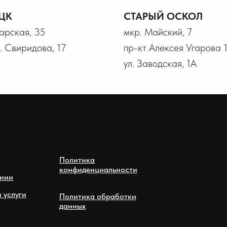
ЦК
СТАРЫЙ ОСКОЛ
гарская, 35
мкр. Майский, 7
В. Свиридова, 17
пр-кт Алексея Угарова 
ул. Заводская, 1А
Политика
конфиденциальности
нии
 услуги
Политика обработки
данных