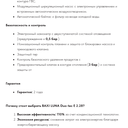
контура ГВС.
Модуляционный циркуляционный насос с электронным управлением и
встроенным автоматическим воздухоотводчиком.
Автоматический байпас и фильтр на входе холодной воды.
Безопасность и контроль
Электронный манометр с двухступенчатой системой оповещения
(предупреждение и
0,5 бар
).
Ионизационный контроль пламени и защита от блокировки насоса и
трехходового клапана.
Защитный тер
Контроль безопасного удаления продуктов с
Предохранительный клапан в контуре отопления (
3 бар
) и система
защиты от
Гарантия
Гарантия:
2 года
Почему стоит выбрать BAXI LUNA Duo-tec E 2.28?
Высокая эффективность: 110%
за счет конденсационной технологии.
Экономия ресурсов:
снижение затрат на электроэнергию благодаря
энергосберегающему насосу.