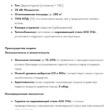
Тип:
Двухконтурный (отопление + ГВС).
28 кВт Мощность:
.
Отапливаемая площадь:
до
280 м²
.
110% КПД:
(Hi), что значительно выше, чем у традиционных газовых
котлов.
Камера сгорания:
закрытая (турбированная).
Теплообменник:
изготовлен из
нержавеющей стали AISI 316L
,
устойчивой к коррозии и долговечной в эксплуатации.
Преимущества модели
Экономичность и экологичность
Экономия топлива:
до
15–20%
по сравнению с неконденсационными
котлами благодаря использованию скрытой теплоты паров отходящих
газов.
Низкий уровень выбросов CO и NOx:
соответствует самым строгим
экологическим стандартам.
Адаптивность:
котел сохраняет номинальную мощность даже при
падении входного давления газа до
5 мбар
.
Инновационные технологии
Горелка из нержавеющей стали AISI 316L:
с полным
предварительным смешиванием газовоздушной смеси для максимальной
эффективности.