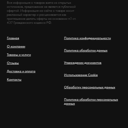
Вся информация о товарах взята из открытых
источников, предложение не является публичной
офертой. Информация на сайте о товаре носит
рекламный характер и расценивается как
приглашение делать оферты на основании п.1 ст.
437 Гражданского кодекса РФ.
Главная
Политика конфиденциальности
О компании
Политика обработки данных
Товары и услуги
Утверждении документов
Отзывы
Доставка и оплата
Использование Cookie
Контакты
Обработку персональных данных
Политика обработки персональных
данных