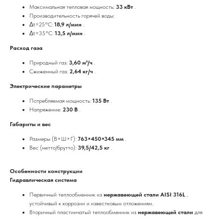
Максимальная тепловая мощность:
33 кВт
.
Производительность горячей воды:
Δt=25°C:
18,9 л/мин
.
Δt=35°C:
13,5 л/мин
.
Расход газа
Природный газ:
3,60 м³/ч
.
Сжиженный газ:
2,64 кг/ч
.
Электрические параметры
Потребляемая мощность:
135 Вт
.
Напряжение:
230 В
.
Габариты и вес
Размеры (В×Ш×Г):
763×450×345 мм
.
Вес (нетто/брутто):
39,5/42,5 кг
.
Особенности конструкции
Гидравлическая система
Первичный теплообменник из
нержавеющей стали AISI 316L
,
устойчивый к коррозии и известковым отложениям.
Вторичный пластинчатый теплообменник из
нержавеющей стали
для