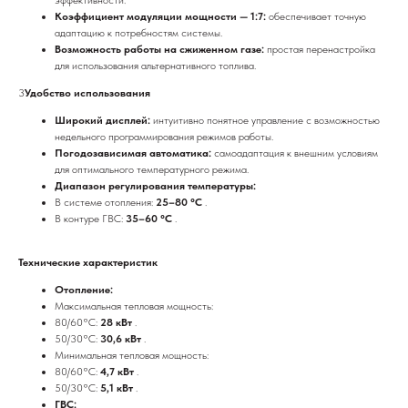
Коэффициент модуляции мощности — 1:7:
обеспечивает точную
адаптацию к потребностям системы.
Возможность работы на сжиженном газе:
простая перенастройка
для использования альтернативного топлива.
3
Удобство использования
Широкий дисплей:
интуитивно понятное управление с возможностью
недельного программирования режимов работы.
Погодозависимая автоматика:
самоадаптация к внешним условиям
для оптимального температурного режима.
Диапазон регулирования температуры:
В системе отопления:
25–80 °C
.
В контуре ГВС:
35–60 °C
.
Технические характеристик
Отопление:
Максимальная тепловая мощность:
80/60°C:
28 кВт
.
50/30°C:
30,6 кВт
.
Минимальная тепловая мощность:
80/60°C:
4,7 кВт
.
50/30°C:
5,1 кВт
.
ГВС: