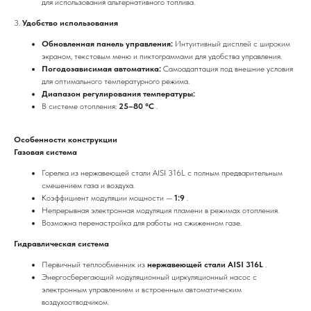
для использования альтернативного топлива.
3.
Удобство использования
Обновленная панель управления:
Интуитивный дисплей с широким
экраном, текстовым меню и пиктограммами для удобства управления.
Погодозависимая автоматика:
Самоадаптация под внешние условия
для оптимального температурного режима.
Диапазон регулирования температуры:
В системе отопления:
25–80 °C
.
Особенности конструкции
Газовая система
Горелка из нержавеющей стали AISI 316L с полным предварительным
смешением газа и воздуха.
Коэффициент модуляции мощности —
1:9
.
Непрерывная электронная модуляция пламени в режимах отопления.
Возможна перенастройка для работы на сжиженном газе.
Гидравлическая система
Первичный теплообменник из
нержавеющей стали AISI 316L
.
Энергосберегающий модуляционный циркуляционный насос с
электронным управлением и встроенным автоматическим
воздухоотводчиком.