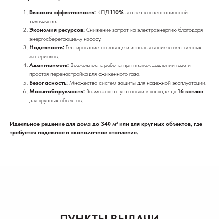
Высокая эффективность:
КПД
110%
за счет конденсационной
технологии.
Экономия ресурсов:
Снижение затрат на электроэнергию благодаря
энергосберегающему насосу.
Надежность:
Тестирование на заводе и использование качественных
материалов.
Адаптивность:
Возможность работы при низком давлении газа и
простая перенастройка для сжиженного газа.
Безопасность:
Множество систем защиты для надежной эксплуатации.
Масштабируемость:
Возможность установки в каскаде до
16 котлов
для крупных объектов.
Идеальное решение для дома до 340 м² или для крупных объектов, где
требуется надежное и экономичное отопление.
ПУНКТЫ ВЫДАЧИ