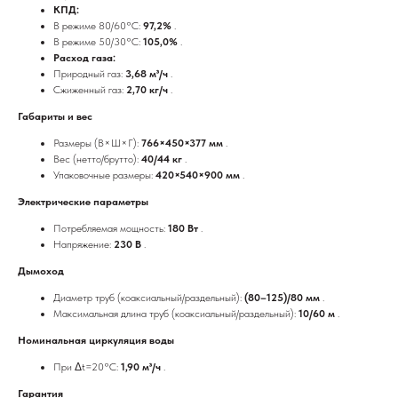
КПД:
В режиме 80/60°C:
97,2%
.
В режиме 50/30°C:
105,0%
.
Расход газа:
Природный газ:
3,68 м³/ч
.
Сжиженный газ:
2,70 кг/ч
.
Габариты и вес
Размеры (В×Ш×Г):
766×450×377 мм
.
Вес (нетто/брутто):
40/44 кг
.
Упаковочные размеры:
420×540×900 мм
.
Электрические параметры
Потребляемая мощность:
180 Вт
.
Напряжение:
230 В
.
Дымоход
Диаметр труб (коаксиальный/раздельный):
(80–125)/80 мм
.
Максимальная длина труб (коаксиальный/раздельный):
10/60 м
.
Номинальная циркуляция воды
При Δt=20°C:
1,90 м³/ч
.
Гарантия