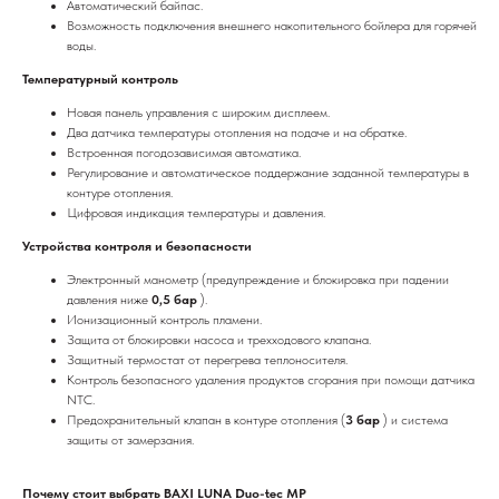
Автоматический байпас.
Возможность подключения внешнего накопительного бойлера для горячей
воды.
Температурный контроль
Новая панель управления с широким дисплеем.
Два датчика температуры отопления на подаче и на обратке.
Встроенная погодозависимая автоматика.
Регулирование и автоматическое поддержание заданной температуры в
контуре отопления.
Цифровая индикация температуры и давления.
Устройства контроля и безопасности
Электронный манометр (предупреждение и блокировка при падении
давления ниже
0,5 бар
).
Ионизационный контроль пламени.
Защита от блокировки насоса и трехходового клапана.
Защитный термостат от перегрева теплоносителя.
Контроль безопасного удаления продуктов сгорания при помощи датчика
NTC.
Предохранительный клапан в контуре отопления (
3 бар
) и система
защиты от замерзания.
Почему стоит выбрать BAXI LUNA Duo-tec MP