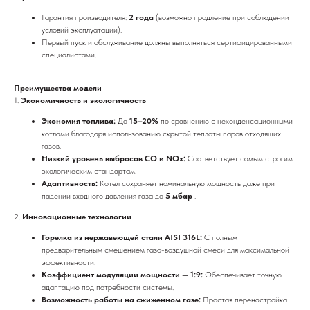
Гарантия производителя:
2 года
(возможно продление при соблюдении
условий эксплуатации).
Первый пуск и обслуживание должны выполняться сертифицированными
специалистами.
Преимущества модели
1.
Экономичность и экологичность
Экономия топлива:
До
15–20%
по сравнению с неконденсационными
котлами благодаря использованию скрытой теплоты паров отходящих
газов.
Низкий уровень выбросов CO и NOx:
Соответствует самым строгим
экологическим стандартам.
Адаптивность:
Котел сохраняет номинальную мощность даже при
падении входного давления газа до
5 мбар
.
2.
Инновационные технологии
Горелка из нержавеющей стали AISI 316L:
С полным
предварительным смешением газо-воздушной смеси для максимальной
эффективности.
Коэффициент модуляции мощности — 1:9:
Обеспечивает точную
адаптацию под потребности системы.
Возможность работы на сжиженном газе:
Простая перенастройка