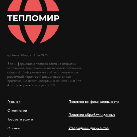
© Тепло Мир, 2013—2026
Вся информация о товарах взята из открытых
источников, предложение не является публичной
офертой. Информация на сайте о товаре носит
рекламный характер и расценивается как
приглашение делать оферты на основании п.1 ст.
437 Гражданского кодекса РФ.
Главная
Политика конфиденциальности
О компании
Политика обработки данных
Товары и услуги
Утверждении документов
Отзывы
Доставка и оплата