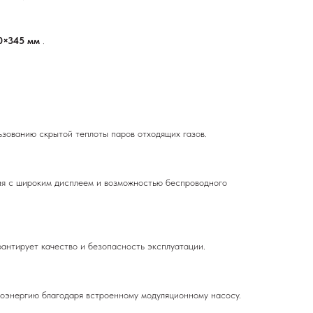
0×345 мм
.
ьзованию скрытой теплоты паров отходящих газов.
ия с широким дисплеем и возможностью беспроводного
рантирует качество и безопасность эксплуатации.
оэнергию благодаря встроенному модуляционному насосу.