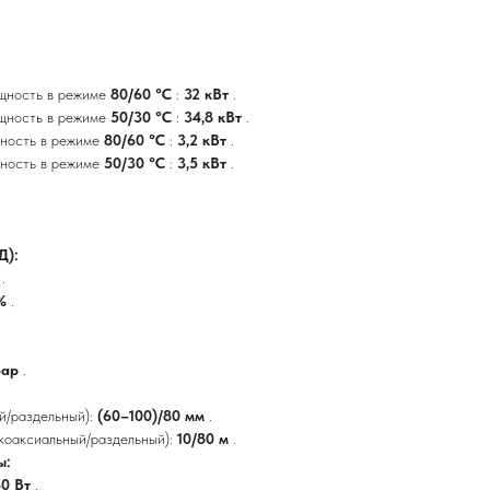
щность в режиме
80/60 °C
:
32 кВт
.
щность в режиме
50/30 °C
:
34,8 кВт
.
ность в режиме
80/60 °C
:
3,2 кВт
.
ность в режиме
50/30 °C
:
3,5 кВт
.
Д):
%
.
5%
.
бар
.
й/раздельный):
(60–100)/80 мм
.
коаксиальный/раздельный):
10/80 м
.
ы:
40 Вт
.