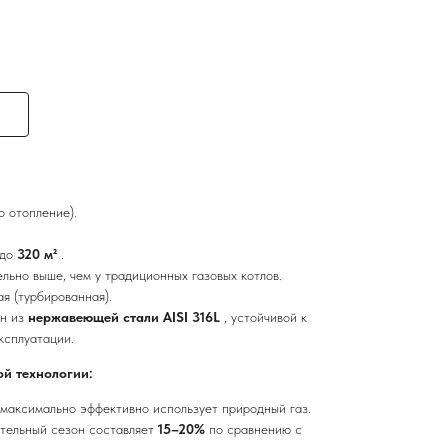
о отопление).
до
320 м²
.
тельно выше, чем у традиционных газовых котлов.
ая (турбированная).
ен из
нержавеющей стали AISI 316L
, устойчивой к
ксплуатации.
й технологии:
 максимально эффективно использует природный газ.
ительный сезон составляет
15–20%
по сравнению с