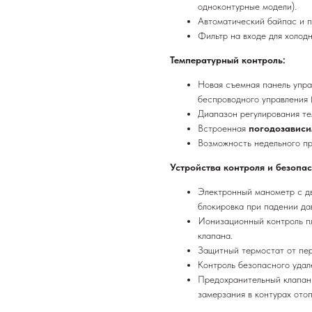
одноконтурные модели).
Автоматический байпас и п
Фильтр на входе для холод
Температурный контроль:
Новая съемная панель упр
беспроводного управления 
Диапазон регулирования те
Встроенная
погодозависи
Возможность недельного п
Устройства контроля и безопас
Электронный манометр с д
блокировка при падении д
Ионизационный контроль пл
клапана.
Защитный термостат от пер
Контроль безопасного удал
Предохранительный клапан 
замерзания в контурах ото