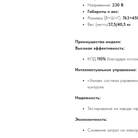
Напряжение:
230 В
.
Габариты и вес:
Размеры (В×Ш×Г):
763×45
Вес (нетто/
37,5/40,5 кг
.
Преимущества модели:
Высокая эффективность:
КПД
110%
благодаря испол
Интеллектуальное управление:
«Умная» система управлен
контроля.
Надежность:
Тестирование на заводе га
Экономичность:
Снижение затрат на электр