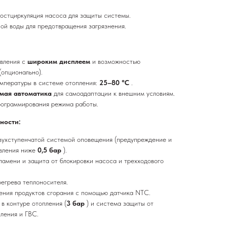
остциркуляция насоса для защиты системы.
ной воды для предотвращения загрязнения.
авления с
широким дисплеем
и возможностью
(опционально).
мпературы в системе отопления:
25–80 °C
.
мая автоматика
для самоадаптации к внешним условиям.
рограммирования режима работы.
ности:
вухступенчатой системой оповещения (предупреждение и
авления ниже
0,5 бар
).
амени и защита от блокировки насоса и трехходового
егрева теплоносителя.
ения продуктов сгорания с помощью датчика NTC.
в контуре отопления (
3 бар
) и система защиты от
пления и ГВС.