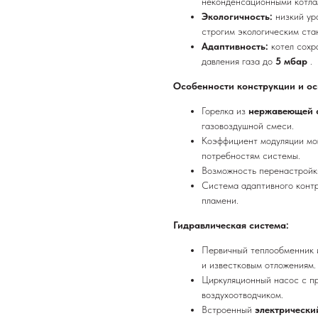
неконденсационными котла
Экологичность:
низкий ур
строгим экологическим ста
Адаптивность:
котел сохр
давления газа до
5 мбар
.
Особенности конструкции и ос
Горелка из
нержавеющей с
газовоздушной смеси.
Коэффициент модуляции м
потребностям системы.
Возможность перенастройк
Система адаптивного контр
пламени.
Гидравлическая система:
Первичный теплообменник
и известковым отложениям.
Циркуляционный насос с п
воздухоотводчиком.
Встроенный
электрически