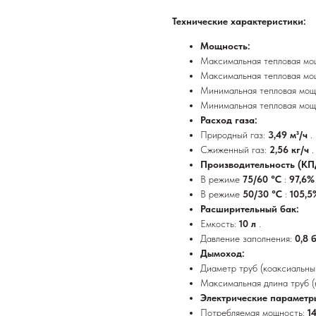
Технические характеристики:
Мощность:
Максимальная тепловая мо
Максимальная тепловая мо
Минимальная тепловая мощ
Минимальная тепловая мощ
Расход газа:
Природный газ:
3,49 м³/ч
.
Сжиженный газ:
2,56 кг/ч
.
Производительность (КП
В режиме
75/60 °C
:
97,6
В режиме
50/30 °C
:
105,
Расширительный бак:
Емкость:
10 л
.
Давление заполнения:
0,8 
Дымоход:
Диаметр труб (коаксиальны
Максимальная длина труб (
Электрические параметр
Потребляемая мощность:
1