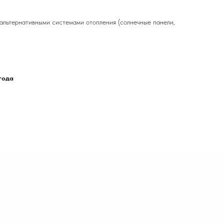
альтернативными системами отопления (солнечные панели,
года