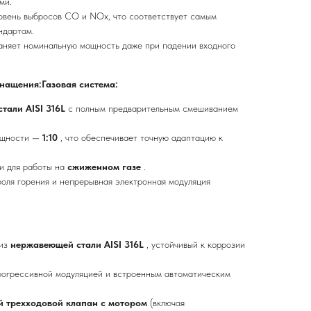
ми.
овень выбросов CO и NOx, что соответствует самым
ндартам.
аняет номинальную мощность даже при падении входного
нащения:Газовая система:
тали AISI 316L
с полным предварительным смешиванием
ощности —
1:10
, что обеспечивает точную адаптацию к
и для работы на
сжиженном газе
.
оля горения и непрерывная электронная модуляция
 из
нержавеющей стали AISI 316L
, устойчивый к коррозии
рогрессивной модуляцией и встроенным автоматическим
й трехходовой клапан с мотором
(включая