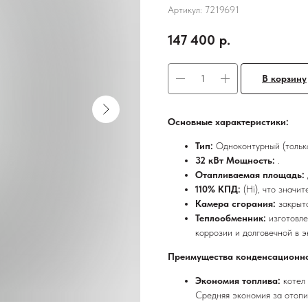
Артикул:
7219691
147 400
р.
В корзину
Основные характеристики:
Тип:
Одноконтурный (тольк
32 кВт Мощность:
.
Отапливаемая площадь:
110% КПД:
(Hi), что значи
Камера сгорания:
закрыт
Теплообменник:
изготовл
коррозии и долговечной в э
Преимущества конденсационно
Экономия топлива:
котел
Средняя экономия за отоп