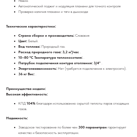
Режим
Автоматический поджиг и модуляция пламени для точного контроля
Проверка наличия пламени и тяги в дымоходе
Технические характеристики:
Страна сборки и производитель:
Словакия
Цвет:
Белый.
Вид топлива:
Природный газ.
Расход природного газа: 3,2 м³/час
.
10–80 °C Температура теплоносителя:
.
Патрубок подключения контура отопления: 3/4"
.
Энергонезависимость:
Нет (требуется подключение к электросети).
36 кг Вес:
.
Преимущества модели:
Высокая эффективность:
КПД
104%
благодаря использованию скрытой теплоты паров отходящих
газов.
Надежность:
Заводское тестирование по более чем
300 параметрам
гарантирует
качество и безопасность эксплуатации.