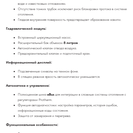
воде и известковым отложениям.
Отсутствие тонких трубок исключает риск блокировки протока в системе
отопления.
Гладкая внутренняя поверхность предотвращает образование накипи.
Гидравлический модуль:
Встроенный циркуляционный насос.
Расширительный бак объемом
8 литров
.
Автоматический клапан отвода воздуха.
Предохранительный клапан и подпиточный кран.
Информационный дисплей:
Подсвеченные символы на темном фоне.
В спящем режиме яркость автоматически уменьшается.
Автоматика и управление:
Полноценная шина
eBus
для интеграции в сложные системы отопления с
регуляторами Protherm.
Функция автодиагностики: настройка параметров, история ошибок,
информационные коды состояния.
Защита от замерзания и перегрева.
Функциональные особенности: