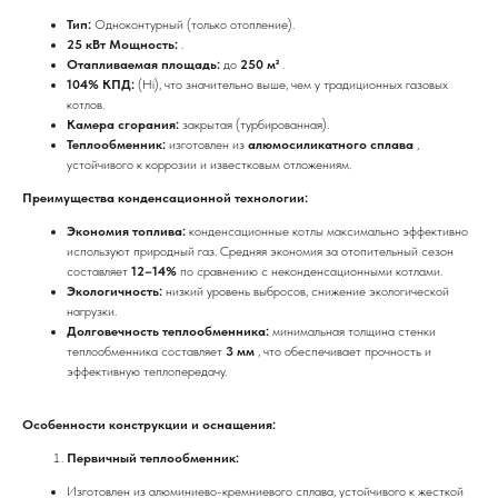
Тип:
Одноконтурный (только отопление).
25 кВт Мощность:
.
Отапливаемая площадь:
до
250 м²
.
104% КПД:
(Hi), что значительно выше, чем у традиционных газовых
котлов.
Камера сгорания:
закрытая (турбированная).
Теплообменник:
изготовлен из
алюмосиликатного сплава
,
устойчивого к коррозии и известковым отложениям.
Преимущества конденсационной технологии:
Экономия топлива:
конденсационные котлы максимально эффективно
используют природный газ. Средняя экономия за отопительный сезон
составляет
12–14%
по сравнению с неконденсационными котлами.
Экологичность:
низкий уровень выбросов, снижение экологической
нагрузки.
Долговечность теплообменника:
минимальная толщина стенки
теплообменника составляет
3 мм
, что обеспечивает прочность и
эффективную теплопередачу.
Особенности конструкции и оснащения:
Первичный теплообменник:
Изготовлен из алюминиево-кремниевого сплава, устойчивого к жесткой