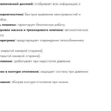
аллический дисплей:
отображает всю информацию о
модиагностики:
быстрое выявление неисправностей и
ибок.
ь пламени:
гарантирует безопасную работу.
ировки насоса и трехходового клапана:
автоматическое
са.
перегрева:
предотвращает повреждения теплообменника.
 закрытой камерой сгорания).
ткрытой камерой сгорания).
опления:
срабатывает при недостатке давления
ан в контуре отопления:
защищает систему при давлении
рзания:
обогрев контура отопления при низких