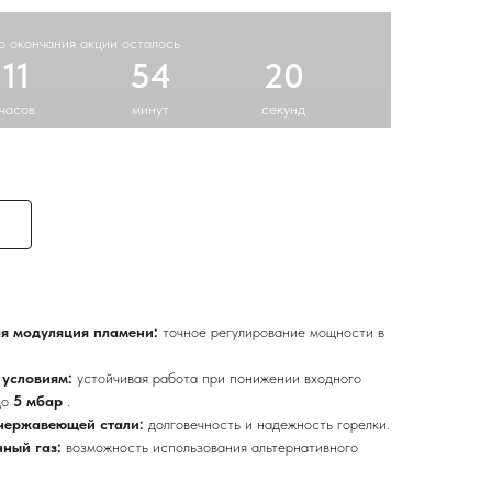
о окончания акции осталось
11
54
19
часов
минут
секунд
я модуляция пламени:
точное регулирование мощности в
 условиям:
устойчивая работа при понижении входного
до
5 мбар
.
 нержавеющей стали:
долговечность и надежность горелки.
нный газ:
возможность использования альтернативного