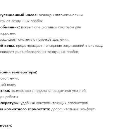
куляционный насос:
оснащен автоматическим
иты от воздушных пробок.
ообменник:
покрыт специальным составом для
коррозии.
защищает систему от скачков давления.
ой воды:
предотвращает попадание загрязнений в систему.
снижает риск образования воздушных пробок.
вания температуры:
 отопления.
лый пол».
атика:
возможность подключения датчика уличной
ии работы.
мпературы:
удобный контроль текущих параметров.
я комнатного термостата:
дополнительный комфорт
ности: