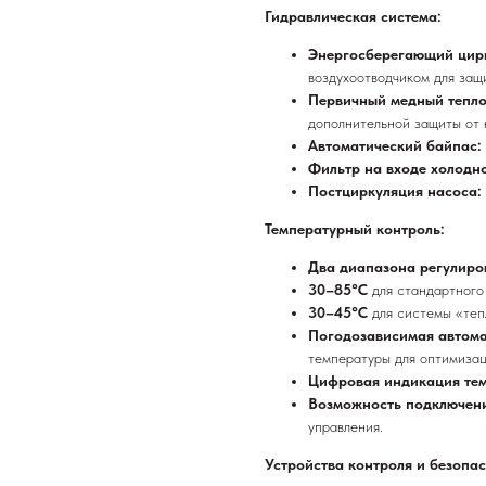
Гидравлическая система:
Энергосберегающий цир
воздухоотводчиком для защ
Первичный медный тепл
дополнительной защиты от 
Автоматический байпас:
Фильтр на входе холодн
Постциркуляция насоса:
Температурный контроль:
Два диапазона регулиро
30–85°C
для стандартного
30–45°C
для системы «теп
Погодозависимая автом
температуры для оптимизац
Цифровая индикация те
Возможность подключени
управления.
Устройства контроля и безопас