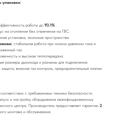
ы упаковки:
.
эффективность работы до
93.1%
.
ус на отопление без отвлечения на ГВС.
нная установка, экономия пространства.
ловиям:
стабильная работа при низком давлении газа и
иженный газ.
говечность и высокая теплопередача.
ые размеры дымохода и разъемы для подключения.
 защита, включая газ-контроль, предохранительный клапан
 соответствии с требованиями техники безопасности.
апуск и настройку оборудования квалифицированному
висного центра. Производитель предоставляет гарантию
2
ого монтажа и обслуживания.