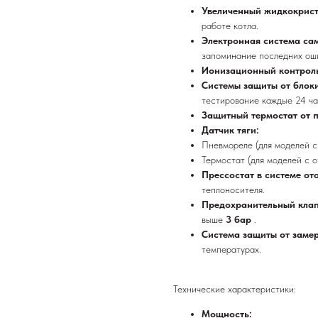
Увеличенный жидкокрист
работе котла.
Электронная система са
запоминание последних ош
Ионизационный контрол
Системы защиты от блок
тестирование каждые 24 ча
Защитный термостат от 
Датчик тяги:
Пневмореле (для моделей с
Термостат (для моделей с о
Прессостат в системе от
теплоносителя.
Предохранительный клап
выше
3 бар
.
Система защиты от заме
температурах.
Технические характеристики:
Мощность: