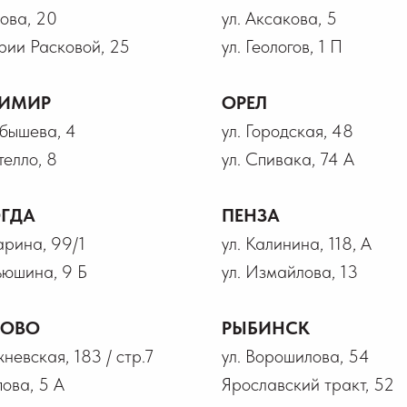
рова, 20
ул. Аксакова, 5
рии Расковой, 25
ул. Геологов, 1 П
ИМИР
ОРЕЛ
йбышева, 4
ул. Городская, 48
телло, 8
ул. Спивака, 74 А
ГДА
ПЕНЗА
гарина, 99/1
ул. Калинина, 118, А
ьюшина, 9 Б
ул. Измайлова, 13
НОВО
РЫБИНСК
жневская, 183 / стр.7
ул. Ворошилова, 54
пова, 5 А
Ярославский тракт, 52