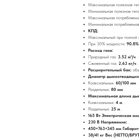
Максимальная полезная те
Минимальная полезная теп
Максимальная потребляема
Минимальная потребляемая
КПД:
Максимальный при полной
При 30% мощности:
90.8
Расход газа:
Природный газ:
3.52 м³/ч
.
Сжиженный газ:
2.63 кг/ч
.
Расширительный бак:
об
Диаметр дымоотводящих 
Коаксиальных:
60/100 мм
.
Раздельных:
80 мм
.
Максимальная длина ды
Коаксиальных:
4 м
.
Раздельных:
25 м
.
165 Вт Электрическая м
230 В Напряжение:
.
450×763×345 мм Габари
38/41 кг Вес (НЕТТО/БРУ