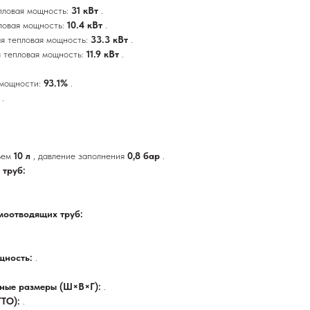
пловая мощность:
31 кВт
.
ловая мощность:
10.4 кВт
.
я тепловая мощность:
33.3 кВт
.
 тепловая мощность:
11.9 кВт
.
 мощности:
93.1%
.
%
.
ъем
10 л
, давление заполнения
0,8 бар
.
труб:
моотводящих труб:
ощность:
.
тные размеры (Ш×В×Г):
.
ТТО):
.