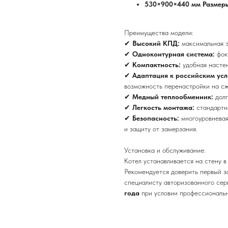
530×900×440 мм Размер
Преимущества модели:
✔
Высокий КПД:
максимальная 
✔
Одноконтурная система:
фок
✔
Компактность:
удобная насте
✔
Адаптация к российским ус
возможность перенастройки на сж
✔
Медный теплообменник:
дол
✔
Легкость монтажа:
стандартн
✔
Безопасность:
многоуровневая
и защиту от замерзания.
Установка и обслуживание:
Котел
устанавливается на стену в
Рекомендуется доверить первый з
специалисту авторизованного сер
года
при условии профессиональн