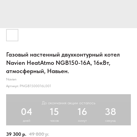
Газовый настенный двухконтурный котел
Navien HeatAtmo NGB150-16А, 16кВт,
атмосферный, Навьен.
Navien
Артикул:
PNGB1500016L001
До окончания акции осталось
04
15
16
37
дней
часов
минут
секунд
39 300
р.
49 800
р.