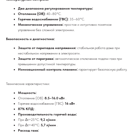
Два диапазона регулирования температуры:
Отопление (ОВ):
40–80°C.
Горячее водоснабжение (ГВС):
35–60°C.
Механическое управление:
простое и интуитивно понятное
управление без сложной электроники.
Безопасность и диагностика:
Защита от перепадов напряжения:
стабильная работа даже при
нестабильном напряжении в электросети.
Защита от перегрева:
автоматическое отключение подачи газа при
превышении допустимой температуры.
Ионизационный контроль пламени:
гарантирует безопасную работу.
Технические характеристики:
Мощность:
Отопление (ОВ):
8.5–16.0 кВт
.
Горячее водоснабжение (ГВС):
16 кВт
.
87% КПД:
.
Производительность горячей воды:
При Δt=25°C:
9,2 л/мин
.
При Δt=40°C:
5,7 л/мин
.
Расход газа: