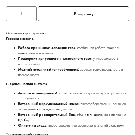
В корзину
Основные характеристики:
Газовая система:
Работа при низком давлении газа:
стабильная работа даже при
минимальном давлении.
Поддержка природного и сжиженного газа:
универсальность
использования.
Медный первичный теплообменник:
высокая теплопроводность и
долговечность.
Гидравлическая система:
Защита от замерзания:
автоматический обогрев контуров при низких
температурах.
Встроенный циркуляционный насос:
энергосберегающий, оснащен
автоматическим воздухоотводчиком.
Встроенный расширительный бак:
объем
6 л
, давление заполнения
0,5 бар
.
Фильтр на входе:
предотвращает попадание загрязнений в систему.
Температурный контроль: