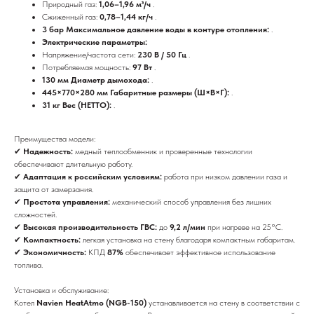
Природный газ:
1,06–1,96 м³/ч
.
Сжиженный газ:
0,78–1,44 кг/ч
.
3 бар Максимальное давление воды в контуре отопления:
.
Электрические параметры:
Напряжение/частота сети:
230 В / 50 Гц
.
Потребляемая мощность:
97 Вт
.
130 мм Диаметр дымохода:
.
445×770×280 мм Габаритные размеры (Ш×В×Г):
.
31 кг Вес (НЕТТО):
.
Преимущества модели:
✔
Надежность:
медный теплообменник и проверенные технологии
обеспечивают длительную работу.
✔
Адаптация к российским условиям:
работа при низком давлении газа и
защита от замерзания.
✔
Простота управления:
механический способ управления без лишних
сложностей.
✔
Высокая производительность ГВС:
до
9,2 л/мин
при нагреве на 25°C.
✔
Компактность:
легкая установка на стену благодаря компактным габаритам.
✔
Экономичность:
КПД
87%
обеспечивает эффективное использование
топлива.
Установка и обслуживание:
Котел
Navien HeatAtmo (NGB-150)
устанавливается на стену в соответствии с