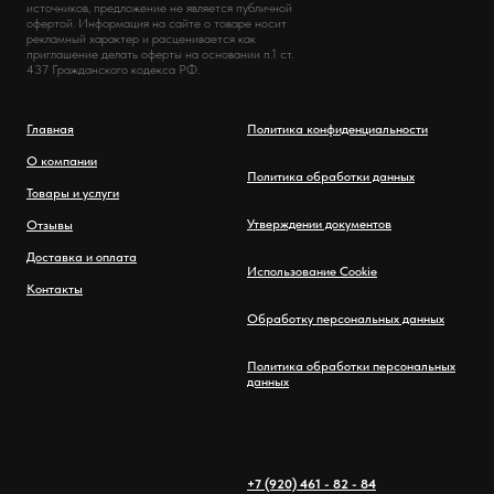
источников, предложение не является публичной
офертой. Информация на сайте о товаре носит
рекламный характер и расценивается как
приглашение делать оферты на основании п.1 ст.
437 Гражданского кодекса РФ.
Главная
Политика конфиденциальности
О компании
Политика обработки данных
Товары и услуги
Утверждении документов
Отзывы
Доставка и оплата
Использование Cookie
Контакты
Обработку персональных данных
Политика обработки персональных
данных
+7 (920) 461 - 82 - 84