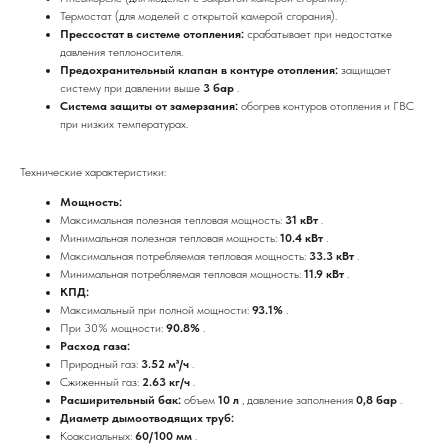
Термостат (для моделей с открытой камерой сгорания).
Прессостат в системе отопления:
срабатывает при недостатке
давления теплоносителя.
Предохранительный клапан в контуре отопления:
защищает
систему при давлении выше
3 бар
.
Система защиты от замерзания:
обогрев контуров отопления и ГВС
при низких температурах.
Технические характеристики:
Мощность:
Максимальная полезная тепловая мощность:
31 кВт
.
Минимальная полезная тепловая мощность:
10.4 кВт
.
Максимальная потребляемая тепловая мощность:
33.3 кВт
.
Минимальная потребляемая тепловая мощность:
11.9 кВт
.
КПД:
Максимальный при полной мощности:
93.1%
.
При 30% мощности:
90.8%
.
Расход газа:
Природный газ:
3.52 м³/ч
.
Сжиженный газ:
2.63 кг/ч
.
Расширительный бак:
объем
10 л
, давление заполнения
0,8 бар
.
Диаметр дымоотводящих труб:
Коаксиальных:
60/100 мм
.