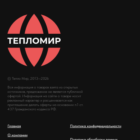
© Тепло Мир, 2013—2026
Вся информация о товарах взята из открытых
источников, предложение не является публичной
офертой. Информация на сайте о товаре носит
рекламный характер и расценивается как
приглашение делать оферты на основании п.1 ст.
437 Гражданского кодекса РФ.
Главная
Политика конфиденциальности
О компании
Политика обработки данных