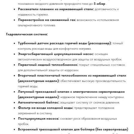
понижении входного давления природного газа до
5 мбар
.
Рассекатели пламени из нержавеющей стали:
долговечность и
надежность горелки.
Перенастройка на сжиженный газ:
возможность использования
альтернативного топлива.
Гидравлическая система:
Турбинный датчик расхода горячей воды (расходомер):
точный
контроль расхода воды для комфортного нагрева.
Энергосберегающий циркуляционный насос:
оснащен
автоматическим воздухоотводчиком для защиты от воздушных пробок.
Первичный медный теплообменник:
покрыт специальным составом
для дополнительной защиты от коррозии.
Вторичный пластинчатый теплообменник из нержавеющей стали
(двухконтурные модели):
обеспечивает высокую производительность
горячей воды.
Латунный трехходовой клапан с электрическим сервоприводом
(двухконтурные модели):
надежное переключение между контурами.
Автоматический байпас:
защищает систему от скачков давления.
Фильтр на входе холодной воды:
предотвращает попадание
загрязнений в систему.
Постциркуляция насоса:
снижает риск образования воздушных
пробок.
Встроенный трехходовой клапан для бойлера (без сервопривода)