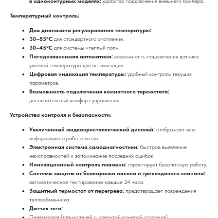
в одноконтурных моделях:
удобство подключения внешнего бойлера.
Температурный контроль:
Два диапазона регулирования температуры:
30–85°C
для стандартного отопления.
30–45°C
для системы «теплый пол».
Погодозависимая автоматика:
возможность подключения датчика
уличной температуры для оптимизации
Цифровая индикация температуры:
удобный контроль текущих
параметров.
Возможность подключения комнатного термостата:
дополнительный комфорт управления.
Устройства контроля и безопасности:
Увеличенный жидкокристаллический дисплей:
отображает всю
информацию о работе котла.
Электронная система самодиагностики:
быстрое выявление
неисправностей и запоминание последних ошибок.
Ионизационный контроль пламени:
гарантирует безопасную работу.
Системы защиты от блокировки насоса и трехходового клапана:
автоматическое тестирование каждые 24 часа.
Защитный термостат от перегрева:
предотвращает повреждения
теплообменника.
Датчик тяги:
Пневмореле (для моделей с закрытой камерой сгорания).