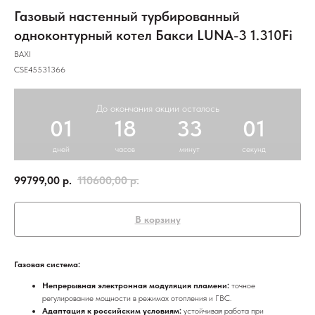
Газовый настенный турбированный
одноконтурный котел Бакси LUNA-3 1.310Fi
BAXI
CSE45531366
До окончания акции осталось
01
18
33
01
дней
часов
минут
секунд
99799,00
р.
110600,00
р.
В корзину
Газовая система:
Непрерывная электронная модуляция пламени:
точное
регулирование мощности в режимах отопления и ГВС.
Адаптация к российским условиям:
устойчивая работа при