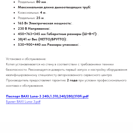
Раздельных:
80 мм
.
Максимальная длина дымоотводящих труб:
Коаксиальных:
4 м
.
Раздельных:
25 м
.
165 Вт Электрическая мощность:
.
230 В Напряжение:
.
450×763×345 мм Габаритные размеры (Ш×В×Г):
.
38/41 кг Вес (НЕТТО/БРУТТО):
.
530×900×440 мм Размеры упаковки:
.
Установка и обслуживание:
Котел устанавливается на стену в соответствии с требованиями техники
безопасности. Рекомендуется доверить первый запуск и настройку оборудования
квалифицированному специалисту авторизованного сервисного центра.
Производитель предоставляет гарантию
2 года
при условии профессионального
монтажа и обслуживания.
Паспорт BAXI Luna-3 240i,1.310,240/280/310Fi.pdf
Буклет BAXI Luna-3.pdf