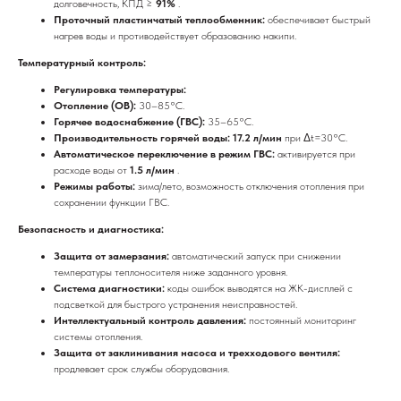
долговечность, КПД ≥
91%
.
Проточный пластинчатый теплообменник:
обеспечивает быстрый
нагрев воды и противодействует образованию накипи.
Температурный контроль:
Регулировка температуры:
Отопление (ОВ):
30–85°C.
Горячее водоснабжение (ГВС):
35–65°C.
Производительность горячей воды: 17.2 л/мин
при Δt=30°C.
Автоматическое переключение в режим ГВС:
активируется при
расходе воды от
1.5 л/мин
.
Режимы работы:
зима/лето, возможность отключения отопления при
сохранении функции ГВС.
Безопасность и диагностика:
Защита от замерзания:
автоматический запуск при снижении
температуры теплоносителя ниже заданного уровня.
Система диагностики:
коды ошибок выводятся на ЖК-дисплей с
подсветкой для быстрого устранения неисправностей.
Интеллектуальный контроль давления:
постоянный мониторинг
системы отопления.
Защита от заклинивания насоса и трехходового вентиля:
продлевает срок службы оборудования.