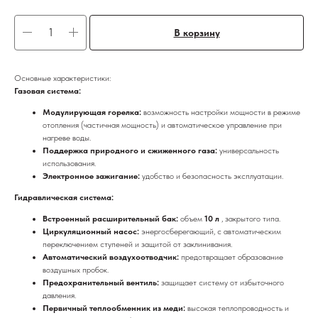
В корзину
Основные характеристики:
Газовая система:
Модулирующая горелка:
возможность настройки мощности в режиме
отопления (частичная мощность) и автоматическое управление при
нагреве воды.
Поддержка природного и сжиженного газа:
универсальность
использования.
Электронное зажигание:
удобство и безопасность эксплуатации.
Гидравлическая система:
Встроенный расширительный бак:
объем
10 л
, закрытого типа.
Циркуляционный насос:
энергосберегающий, с автоматическим
переключением ступеней и защитой от заклинивания.
Автоматический воздухоотводчик:
предотвращает образование
воздушных пробок.
Предохранительный вентиль:
защищает систему от избыточного
давления.
Первичный теплообменник из меди:
высокая теплопроводность и