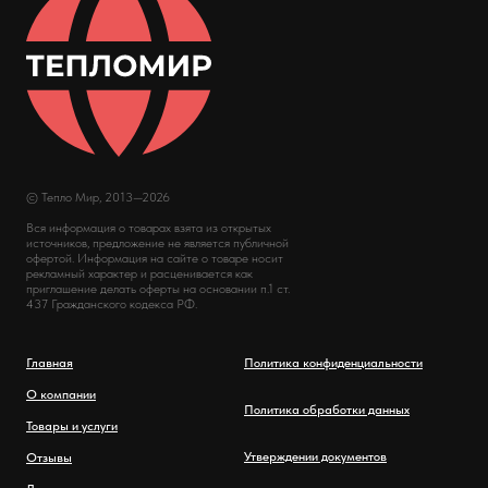
© Тепло Мир, 2013—2026
Вся информация о товарах взята из открытых
источников, предложение не является публичной
офертой. Информация на сайте о товаре носит
рекламный характер и расценивается как
приглашение делать оферты на основании п.1 ст.
437 Гражданского кодекса РФ.
Главная
Политика конфиденциальности
О компании
Политика обработки данных
Товары и услуги
Утверждении документов
Отзывы