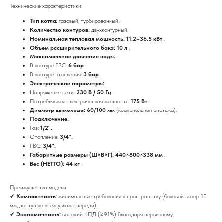
Технические характеристики:
Тип котла:
газовый, турбированный.
Количество контуров:
двухконтурный.
Номинальная тепловая мощность: 11.2–36.5 кВт
.
Объем расширительного бака: 10 л
.
Максимальное давление воды:
В контуре ГВС:
6 бар
.
В контуре отопления:
3 бар
.
Электрические параметры:
Напряжение сети:
230 В / 50 Гц
.
Потребляемая электрическая мощность:
175 Вт
.
Диаметр дымохода: 60/100 мм
(коаксиальная система).
Подключение:
Газ:
1/2".
Отопление:
3/4".
ГВС:
3/4".
Габаритные размеры (Ш×В×Г): 440×800×338 мм
.
Вес (НЕТТО): 44 кг
.
Преимущества модели:
✔
Компактность:
минимальные требования к пространству (боковой зазор 10
мм, доступ ко всем узлам спереди).
✔
Экономичность:
высокий КПД (≥91%) благодаря первичному