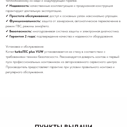
теплообменнику из меди и модулирующей горелке.
✔
Надежность:
качественные комплектующие и продуманная конструкция
гарантируют длительную эксплуатацию.
✔
Простота обслуживания:
доступ к основным узлам максимально упрощен.
✔
Функциональность:
защита от замерзания, автоматическое переключение в
режим ГВС, режимы зима/лето.
✔
Безопасность:
многоуровневая система защиты и электронная диагностика.
✔
Гарантия 2 года:
подтверждение качества и надежности оборудования.
Установка и обслуживание:
Котел
turboTEC plus VUW
устанавливается на стену в соответствии с
требованиями техники безопасности. Рекомендуется доверить монтаж и первый
пуск профессиональным монтажникам из авторизованного сервисного центра.
Производитель предоставляет гарантию при условии правильного монтажа и
регулярного обслуживания.