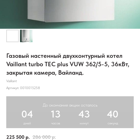
Газовый настенный двухконтурный котел
Vaillant turbo TEC plus VUW 362/5-5, 36кВт,
закрытая камера, Вайланд.
Vaillant
Артикул:
0010015258
До окончания акции осталось
04
13
43
39
дней
часов
минут
секунд
225 500
р.
286 000
р.