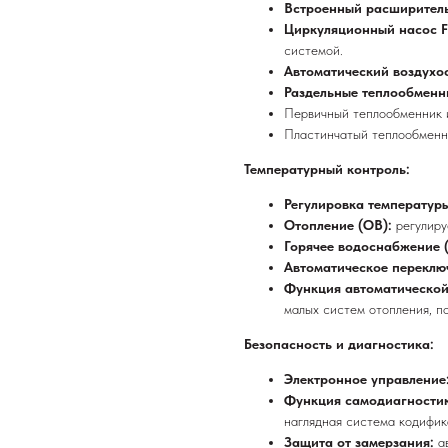
Встроенный расширител
Циркуляционный насос Fe
системой.
Автоматический воздухо
Раздельные теплообменн
Первичный теплообменник и
Пластинчатый теплообменни
Температурный контроль:
Регулировка температуры
Отопление (ОВ):
регулиру
Горячее водоснабжение 
Автоматическое переклю
Функция автоматическо
малых систем отопления, п
Безопасность и диагностика:
Электронное управление
Функция самодиагности
наглядная система кодифик
Защита от замерзания:
а