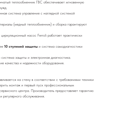
нчатый теплообменник ГВС обеспечивает мгновенную
нужд.
нная система управления с наглядной системой
териалы (медный теплообменник) и сборка гарантируют
 циркуляционный насос Ferroli работает практически
лее
10 ступеней защиты
и система самодиагностики
 система защиты и электронная диагностика.
ие качества и надежности оборудования.
авливается на стену в соответствии с требованиями техники
ерить монтаж и первый пуск профессиональным
сервисного центра. Производитель предоставляет гарантию
и регулярного обслуживания.