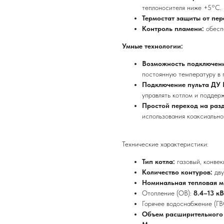
теплоносителя ниже +5°C.
Термостат защиты от пер
Контроль пламени:
обесп
Умные технологии:
Возможность подключен
постоянную температуру в 
Подключение пульта ДУ 
управлять котлом и поддер
Простой переход на раз
использования коаксиально
Технические характеристики:
Тип котла:
газовый, конве
Количество контуров:
дв
Номинальная тепловая м
Отопление (ОВ):
8.4–13 к
Горячее водоснабжение (ГВ
Объем расширительного 