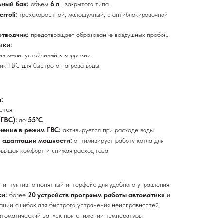
ьный бак:
объем
6 л
, закрытого типа.
rroli:
трехскоростной, малошумный, с антиблокировочной
отводчик:
предотвращает образование воздушных пробок.
ики:
з меди, устойчивый к коррозии.
к ГВС для быстрого нагрева воды.
:
ется.
(ГВС):
до
55°C
.
чение в режим ГВС:
активируется при расходе воды.
й адаптации мощности:
оптимизирует работу котла для
овышая комфорт и снижая расход газа.
:
интуитивно понятный интерфейс для удобного управления.
ки:
более
20 устройств программ работы автоматики
и
ации ошибок для быстрого устранения неисправностей.
втоматический запуск при снижении температуры