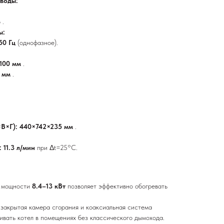
воды:
р
.
ы:
 50 Гц
(однофазное).
100 мм
.
0 мм
.
×В×Г): 440×742×235 мм
.
 11.3 л/мин
при Δt=25°C.
 мощности
8.4–13 кВт
позволяет эффективно обогревать
:
закрытая камера сгорания и коаксиальная система
ивать котел в помещениях без классического дымохода.