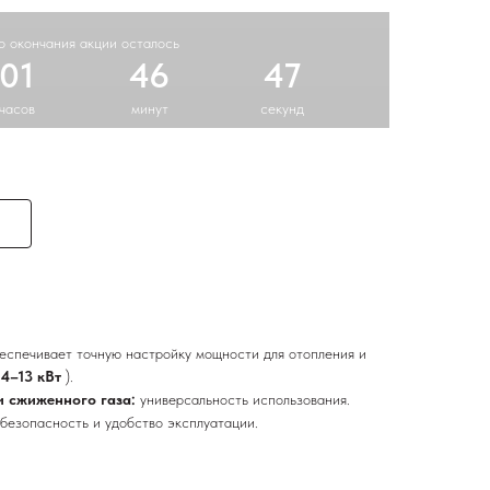
о окончания акции осталось
01
46
46
часов
минут
секунд
еспечивает точную настройку мощности для отопления и
.4–13 кВт
).
и сжиженного газа:
универсальность использования.
безопасность и удобство эксплуатации.