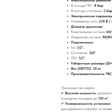
Максимальное давление 
В контуре ГВС:
8 бар
.
В контуре отопления:
3 ба
Электрические параметр
Напряжение сети:
230 В /
Диаметр дымохода:
Коаксиальная система:
60/
Раздельная система:
80/8
Подключение:
Газ:
1/2".
Отопление:
3/4".
ГВС:
1/2".
Габаритные размеры (Ш
Вес (НЕТТО): 30 кг
.
Производительность ГВС:
Преимущества модели:
✔
Высокая мощность:
диапазон
помещения площадью до
130 м²
.
✔
Универсальность установки
дымоудаления позволяют устанавл