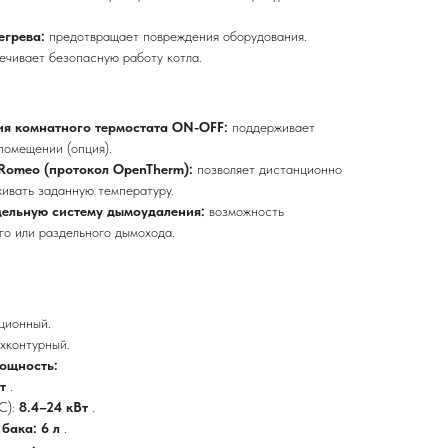
егрева:
предотвращает повреждения оборудования.
ечивает безопасную работу котла.
ия комнатного термостата ON-OFF:
поддерживает
помещении (опция).
Romeo (протокол OpenTherm):
позволяет дистанционно
живать заданную температуру.
дельную систему дымоудаления:
возможность
го или раздельного дымохода.
кционный.
ухконтурный.
ощность:
Вт
.
С):
8.4–24 кВт
.
бака: 6 л
.