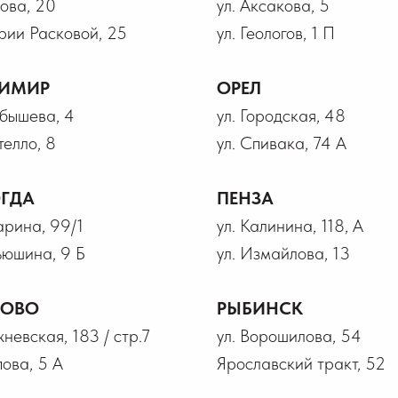
рова, 20
ул. Аксакова, 5
рии Расковой, 25
ул. Геологов, 1 П
ИМИР
ОРЕЛ
йбышева, 4
ул. Городская, 48
телло, 8
ул. Спивака, 74 А
ГДА
ПЕНЗА
гарина, 99/1
ул. Калинина, 118, А
ьюшина, 9 Б
ул. Измайлова, 13
НОВО
РЫБИНСК
жневская, 183 / стр.7
ул. Ворошилова, 54
пова, 5 А
Ярославский тракт, 52