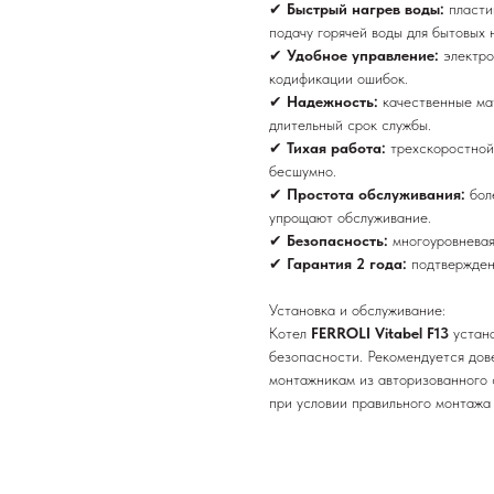
✔
Быстрый нагрев воды:
пласти
подачу горячей воды для бытовых 
✔
Удобное управление:
электро
кодификации ошибок.
✔
Надежность:
качественные ма
длительный срок службы.
✔
Тихая работа:
трехскоростной
бесшумно.
✔
Простота обслуживания:
бо
упрощают обслуживание.
✔
Безопасность:
многоуровневая
✔
Гарантия 2 года:
подтвержден
Установка и обслуживание:
Котел
FERROLI Vitabel F13
устан
безопасности. Рекомендуется дов
монтажникам из авторизованного 
при условии правильного монтажа 