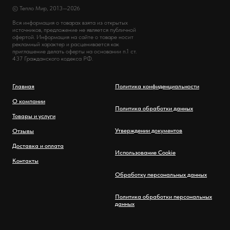
© Тепло Мир, 2013—2026
Вся информация о товарах взята из открытых
источников, предложение не является публичной
офертой. Информация на сайте о товаре носит
рекламный характер и расценивается как
приглашение делать оферты на основании п.1 ст.
437 Гражданского кодекса РФ.
Главная
Политика конфиденциальности
О компании
Политика обработки данных
Товары и услуги
Утверждении документов
Отзывы
Доставка и оплата
Использование Cookie
Контакты
Обработку персональных данных
Политика обработки персональных
данных