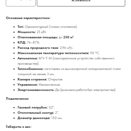
Основные характеристики:
Тип:
Одноконтурный (только отопление).
Мощность:
25 кВт.
Отапливаемая площадь:
до
250 м²
.
КПД:
76–87%.
Расход природного газа:
2,96 м³/ч.
Максимальная температура теплоносителя:
90 °C.
Автоматика:
АГУ-Т-М (газогорелочное устройство собственного
производства).
Теплообменник:
изготовлен из высокопрочной холоднокатаной стали
толщиной не менее 3 мм.
Камера сгорания:
Открытая.
Управление:
Механическое.
Энергонезависимость:
Да (возможна работа без электричества).
Подключение:
Газовый патрубок:
1/2".
Отопительный контур:
2".
Диаметр дымохода:
150 мм.
Габариты и вес: