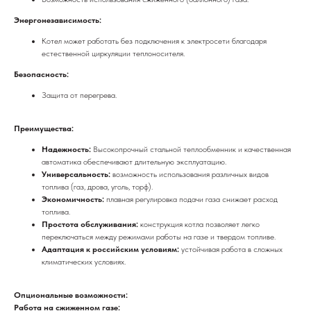
Энергонезависимость:
Котел может работать без подключения к электросети благодаря
естественной циркуляции теплоносителя.
Безопасность:
Защита от перегрева.
Преимущества:
Надежность:
Высокопрочный стальной теплообменник и качественная
автоматика обеспечивают длительную эксплуатацию.
Универсальность:
возможность использования различных видов
топлива (газ, дрова, уголь, торф).
Экономичность:
плавная регулировка подачи газа снижает расход
топлива.
Простота обслуживания:
конструкция котла позволяет легко
переключаться между режимами работы на газе и твердом топливе.
Адаптация к российским условиям:
устойчивая работа в сложных
климатических условиях.
Опциональные возможности:
Работа на сжиженном газе: