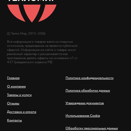
© Тепло Мир, 2013—2026
Вся информация о товарах взята из открытых
источников, предложение не является публичной
офертой. Информация на сайте о товаре носит
рекламный характер и расценивается как
приглашение делать оферты на основании п.1 ст.
437 Гражданского кодекса РФ.
Главная
Политика конфиденциальности
О компании
Политика обработки данных
Товары и услуги
Утверждении документов
Отзывы
Доставка и оплата
Использование Cookie
Контакты
Обработку персональных данных