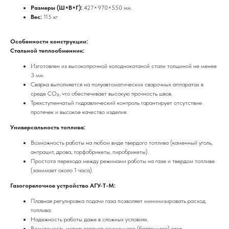
Размеры (Ш×В×Г):
427×970×550 мм.
Вес:
115 кг
Особенности конструкции:
Стальной теплообменник:
Изготовлен из высокопрочной холоднокатаной стали толщиной не менее
3 мм.
Сварка выполняется на полуавтоматических сварочных аппаратах в
среде CO₂, что обеспечивает высокую прочность швов.
Трехступенчатый гидравлический контроль гарантирует отсутствие
протечек и высокое качество изделия.
Универсальность топлива:
Возможность работы на любом виде твердого топлива (каменный уголь,
антрацит, дрова, торфобрикеты, пиробрикеты).
Простота перехода между режимами работы на газе и твердом топливе
(занимает около 1 часа).
Газогорелочное устройство АГУ-Т-М:
Плавная регулировка подачи газа позволяет минимизировать расход
топлива.
Надежность работы даже в сложных условиях.
Возможность использования сжиженного (баллонного) газа.