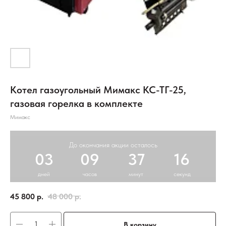
Котел газоугольный Мимакс КС-ТГ-25,
газовая горелка в комплекте
Мимакс
До окончания акции осталось
03
09
37
16
дней
часов
минут
секунд
45 800
р.
48 000
р.
В корзину