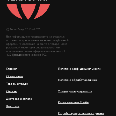
© Тепло Мир, 2013—2026
Вся информация о товарах взята из открытых
источников, предложение не является публичной
офертой. Информация на сайте о товаре носит
рекламный характер и расценивается как
приглашение делать оферты на основании п.1 ст.
437 Гражданского кодекса РФ.
Главная
Политика конфиденциальности
О компании
Политика обработки данных
Товары и услуги
Утверждении документов
Отзывы
Доставка и оплата
Использование Cookie
Контакты
Обработку персональных данных