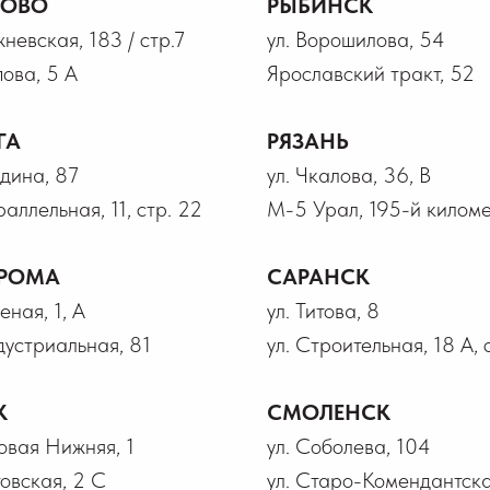
НОВО
РЫБИНСК
жневская, 183 / стр.7
ул. Ворошилова, 54
пова, 5 А
Ярославский тракт, 52
ГА
РЯЗАНЬ
лдина, 87
ул. Чкалова, 36, В
раллельная, 11, стр. 22
М-5 Урал, 195-й километ
РОМА
САРАНСК
еная, 1, А
ул. Титова, 8
дустриальная, 81
ул. Строительная, 18 А, 
К
СМОЛЕНСК
говая Нижняя, 1
ул. Соболева, 104
товская, 2 С
ул. Старо-Комендантска