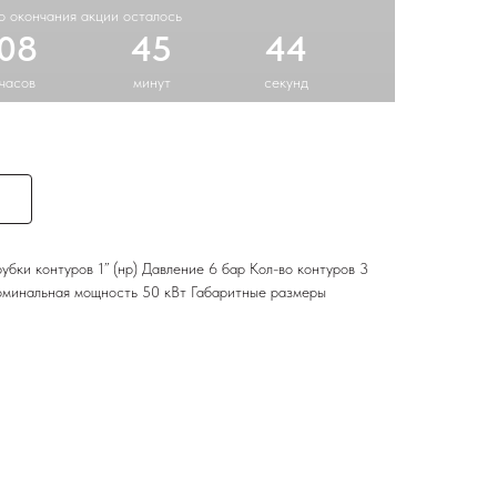
о окончания акции осталось
08
45
43
часов
минут
секунд
рубки контуров 1’’ (нр) Давление 6 бар Кол-во контуров 3
минальная мощность 50 кВт Габаритные размеры