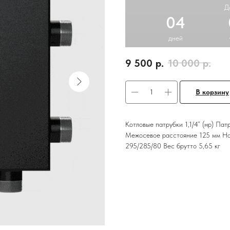
Д
04
дней
9 500
р.
10 000
р.
В корзину
Котловые патрубки 1,1/4” (нр) Пат
Межосевое расстояние 125 мм Но
295/285/80 Вес брутто 5,65 кг