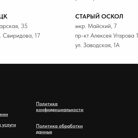
ЦК
СТАРЫЙ ОСКОЛ
гарская, 35
мкр. Майский, 7
В. Свиридова, 17
пр-кт Алексея Угарова 
ул. Заводская, 1А
Политика
конфиденциальности
нии
 услуги
Политика обработки
данных