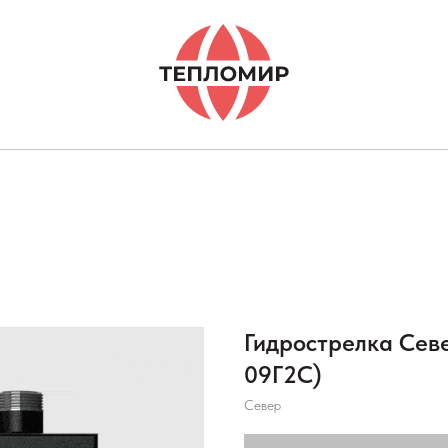
ТОВАРЫ И УСЛУГИ
ОТЗЫВЫ
ДОС
Гидрострелка Севе
09Г2С)
Север