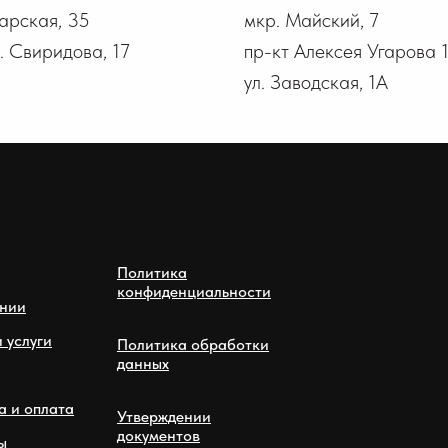
гарская, 35
мкр. Майский, 7
В. Свиридова, 17
пр-кт Алексея Угарова 
ул. Заводская, 1А
Политика
конфиденциальности
нии
 услуги
Политика обработки
данных
а и оплата
Утверждении
документов
ы