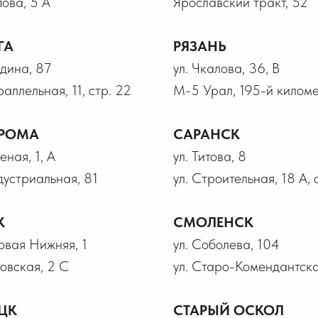
пова, 5 А
Ярославский тракт, 52
ГА
РЯЗАНЬ
лдина, 87
ул. Чкалова, 36, В
раллельная, 11, стр. 22
М-5 Урал, 195-й километ
РОМА
САРАНСК
еная, 1, А
ул. Титова, 8
дустриальная, 81
ул. Строительная, 18 А, 
К
СМОЛЕНСК
говая Нижняя, 1
ул. Соболева, 104
товская, 2 С
ул. Старо-Комендантска
ЦК
СТАРЫЙ ОСКОЛ