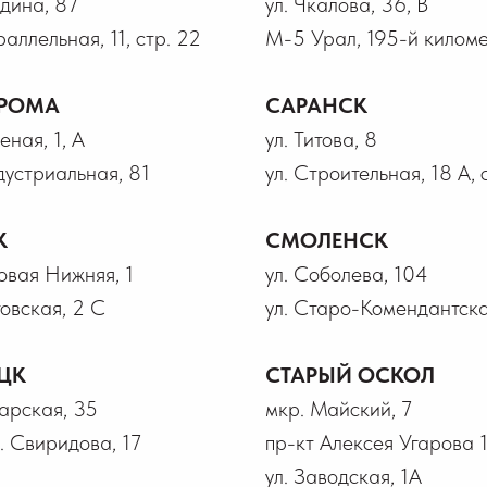
лдина, 87
ул. Чкалова, 36, В
раллельная, 11, стр. 22
М-5 Урал, 195-й километ
РОМА
САРАНСК
еная, 1, А
ул. Титова, 8
дустриальная, 81
ул. Строительная, 18 А, 
К
СМОЛЕНСК
говая Нижняя, 1
ул. Соболева, 104
товская, 2 С
ул. Старо-Комендантска
ЦК
СТАРЫЙ ОСКОЛ
гарская, 35
мкр. Майский, 7
В. Свиридова, 17
пр-кт Алексея Угарова 
ул. Заводская, 1А