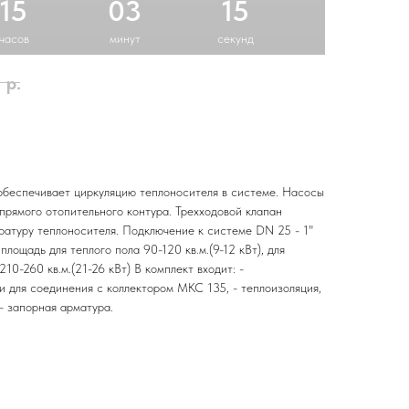
15
03
14
часов
минут
секунд
0
р.
беспечивает циркуляцию теплоносителя в системе. Насосы
рямого отопительного контура. Трехходовой клапан
атуру теплоносителя. Подключение к системе DN 25 - 1"
лощадь для теплого пола 90-120 кв.м.(9-12 кВт), для
10-260 кв.м.(21-26 кВт) В комплект входит: -
и для соединения с коллектором МКС 135, - теплоизоляция,
 - запорная арматура.