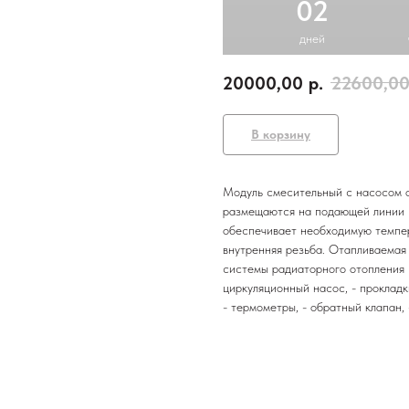
02
дней
20000,00
р.
22600,0
В корзину
Модуль смесительный с насосом о
размещаются на подающей линии п
обеспечивает необходимую темпер
внутренняя резьба. Отапливаемая п
системы радиаторного отопления 2
циркуляционный насос, - прокладк
- термометры, - обратный клапан,