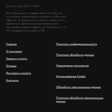
© Тепло Мир, 2013—2026
Вся информация о товарах взята из открытых
источников, предложение не является публичной
офертой. Информация на сайте о товаре носит
рекламный характер и расценивается как
приглашение делать оферты на основании п.1 ст.
437 Гражданского кодекса РФ.
Главная
Политика конфиденциальности
О компании
Политика обработки данных
Товары и услуги
Утверждении документов
Отзывы
Доставка и оплата
Использование Cookie
Контакты
Обработку персональных данных
Политика обработки персональных
данных