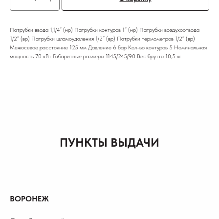
Патрубки ввода 1,1/4” (нр) Патрубки контуров 1” (нр) Патрубки воздухоотвода
1/2” (вр) Патрубки шламоудаления 1/2” (вр) Патрубки термометров 1/2” (вр)
Межосевое расстояние 125 мм Давление 6 бар Кол-во контуров 5 Номинальная
мощность 70 кВт Габаритные размеры 1145/245/90 Вес брутто 10,5 кг
ПУНКТЫ ВЫДАЧИ
ВОРОНЕЖ