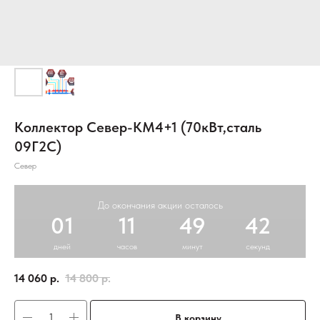
Коллектор Север-КМ4+1 (70кВт,сталь
09Г2С)
Север
До окончания акции осталось
01
11
49
42
дней
часов
минут
секунд
14 060
р.
14 800
р.
В корзину