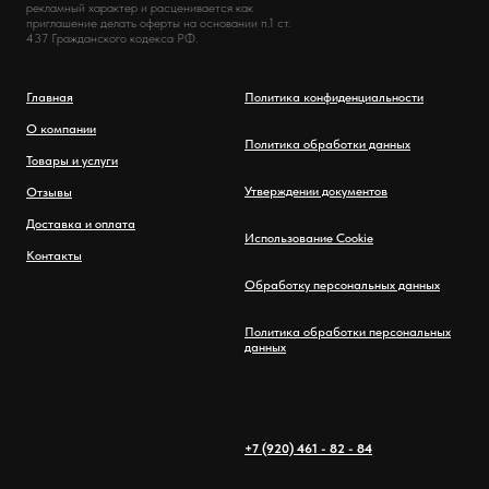
рекламный характер и расценивается как
приглашение делать оферты на основании п.1 ст.
437 Гражданского кодекса РФ.
Главная
Политика конфиденциальности
О компании
Политика обработки данных
Товары и услуги
Утверждении документов
Отзывы
Доставка и оплата
Использование Cookie
Контакты
Обработку персональных данных
Политика обработки персональных
данных
+7 (920) 461 - 82 - 84