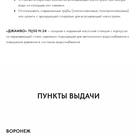
воды из колодцев или скважин.
Использовать современные трубы (полиэтиленовые, полипропиленовые)
или шланги с армирующей спиралью для всасывающей магистрали.
«ДЖАМБО» 70/50 Н-24
— мощная и надежная насосная станция с корпусом
из нержавеющей стали, идеально подходящая для автономного водоснабжения и
повышения давления в системах водоснабжения.
ПУНКТЫ ВЫДАЧИ
ВОРОНЕЖ