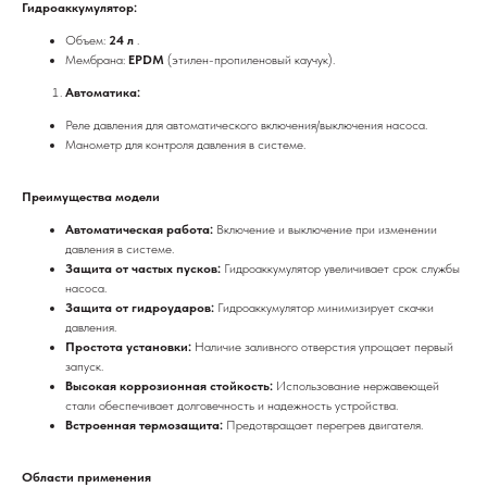
Гидроаккумулятор:
Объем:
24 л
.
Мембрана:
EPDM
(этилен-пропиленовый каучук).
Автоматика:
Реле давления для автоматического включения/выключения насоса.
Манометр для контроля давления в системе.
Преимущества модели
Автоматическая работа:
Включение и выключение при изменении
давления в системе.
Защита от частых пусков:
Гидроаккумулятор увеличивает срок службы
насоса.
Защита от гидроударов:
Гидроаккумулятор минимизирует скачки
давления.
Простота установки:
Наличие заливного отверстия упрощает первый
запуск.
Высокая коррозионная стойкость:
Использование нержавеющей
стали обеспечивает долговечность и надежность устройства.
Встроенная термозащита:
Предотвращает перегрев двигателя.
Области применения