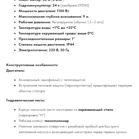
Гидроаккумулятор: 24 л
(мембрана EPDM).
Мощность двигателя: 1100 Вт
.
Максимальная глубина всасывания: 9 м
.
Рабочее давление:
Регулируемое (обычно 1,5–3 атм).
Температура воды: +1°C до +35°C
.
Температура окружающей среды: выше 0°C
.
Присоединительные размеры: 1"
.
Степень защиты двигателя: IP44
.
Электропитание: 220 В, 50 Гц
.
Конструктивные особенности
Двигатель:
Асинхронный, однофазный с теплозащитой.
Встроенная тепловая защита (термопротектор) предотвращает перегрев
обмоток статора.
Гидравлическая часть:
Корпус насосной части изготовлен из
нержавеющей стали
(маркировка "Н").
Рабочее колесо:
технополимер
.
Наличие заливного отверстия с резьбовой пробкой для быстрого
заполнения насоса и всасывающей магистрали перед первым пуском.