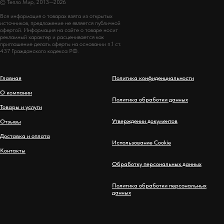
© Тепло Мир, 2013—2026
Вся информация о товарах взята из открытых
источников, предложение не является публичной
офертой. Информация на сайте о товаре носит
рекламный характер и расценивается как
приглашение делать оферты на основании п.1 ст.
437 Гражданского кодекса РФ.
Главная
Политика конфиденциальности
О компании
Политика обработки данных
Товары и услуги
Утверждении документов
Отзывы
Доставка и оплата
Использование Cookie
Контакты
Обработку персональных данных
Политика обработки персональных
данных