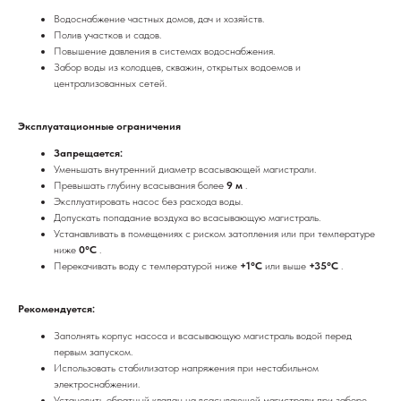
Водоснабжение частных домов, дач и хозяйств.
Полив участков и садов.
Повышение давления в системах водоснабжения.
Забор воды из колодцев, скважин, открытых водоемов и
централизованных сетей.
Эксплуатационные ограничения
Запрещается:
Уменьшать внутренний диаметр всасывающей магистрали.
Превышать глубину всасывания более
9 м
.
Эксплуатировать насос без расхода воды.
Допускать попадание воздуха во всасывающую магистраль.
Устанавливать в помещениях с риском затопления или при температуре
ниже
0°C
.
Перекачивать воду с температурой ниже
+1°C
или выше
+35°C
.
Рекомендуется:
Заполнять корпус насоса и всасывающую магистраль водой перед
первым запуском.
Использовать стабилизатор напряжения при нестабильном
электроснабжении.
Установить обратный клапан на всасывающей магистрали при заборе