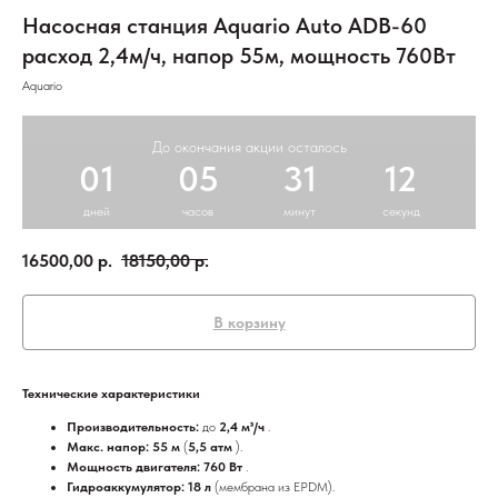
Насосная станция Aquario Auto ADB-60
расход 2,4м/ч, напор 55м, мощность 760Вт
Aquario
До окончания акции осталось
01
05
31
11
дней
часов
минут
секунд
16500,00
р.
18150,00
р.
В корзину
Технические характеристики
Производительность:
до
2,4 м³/ч
.
Макс. напор: 55 м
(
5,5 атм
).
Мощность двигателя: 760 Вт
.
Гидроаккумулятор: 18 л
(мембрана из EPDM).