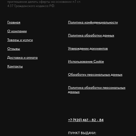
приглашение делать оферты на основании п.1 ст.
437 Гражданского кодекса РФ.
Главная
Политика конфиденциальности
О компании
Политика обработки данных
Товары и услуги
Утверждении документов
Отзывы
Доставка и оплата
Использование Cookie
Контакты
Обработку персональных данных
Политика обработки персональных
данных
+7 (920) 461 - 82 - 84
ПУНКТ ВЫДАЧИ: