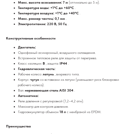
Макс. высота всасывания: 7 м
(оптимально до 5 м).
Температура воды: +1°C до +60°C
.
Температура воздуха: +1°C до +40°C
.
Макс. размер частиц: 0,1 мм
.
Электропитание: 220 В, 50 Гц
.
Конструктивные особенности
Двигатель:
Однофазный асинхронный, воздушного охлаждения.
Встроенное тепловое реле для защиты от перегрева.
Класс изоляции:
B
, защита:
IP44
.
Гидравлическая часть:
Рабочее колесо:
латунь
, вихревого типа.
Корпус:
чугун
со вставками из латуни (уменьшают риск блокировки
рабочего колеса).
Вал:
нержавеющая сталь AISI 304
.
Автоматика:
Реле давления с регулировкой (1,2–4,2 атм).
Манометр для контроля давления.
Гидроаккумулятор объемом
18 л
с мембраной из EPDM.
Преимущества