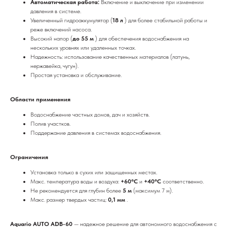
Автоматическая работа:
Включение и выключение при изменении
давления в системе.
Увеличенный гидроаккумулятор (
18 л
) для более стабильной работы и
реже включений насоса.
Высокий напор (
до 55 м
) для обеспечения водоснабжения на
нескольких уровнях или удаленных точках.
Надежность: использование качественных материалов (латунь,
нержавейка, чугун).
Простая установка и обслуживание.
Области применения
Водоснабжение частных домов, дач и хозяйств.
Полив участков.
Поддержание давления в системах водоснабжения.
Ограничения
Установка только в сухих или защищенных местах.
Макс. температура воды и воздуха:
+60°C
и
+40°C
соответственно.
Не рекомендуется для глубин более
5 м
(максимум 7 м).
Макс. размер твердых частиц:
0,1 мм
.
Aquario AUTO ADB-60
— надежное решение для автономного водоснабжения с