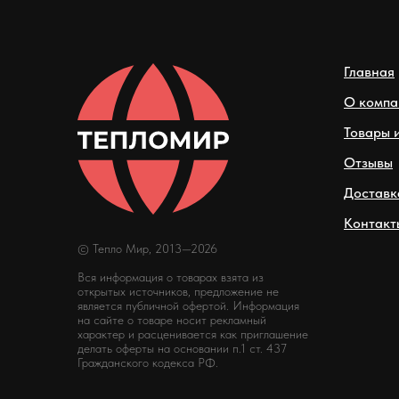
Главная
О компа
Товары и
Отзывы
Доставк
Контакт
© Тепло Мир, 2013—2026
Вся информация о товарах взята из
открытых источников, предложение не
является публичной офертой. Информация
на сайте о товаре носит рекламный
характер и расценивается как приглашение
делать оферты на основании п.1 ст. 437
Гражданского кодекса РФ.