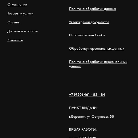
О компании
Политика обработки данных
Товары и услуги
Утверждении документов
Отзывы
Доставка и оплата
Использование Cookie
Контакты
Обработку персональных данных
Политика обработки персональных
данных
+7 (920) 461 - 82 - 84
ПУНКТ ВЫДАЧИ:
г.Воронеж, ул.Остужева, 58
ВРЕМЯ РАБОТЫ:
пн-пт 9:00-17:00