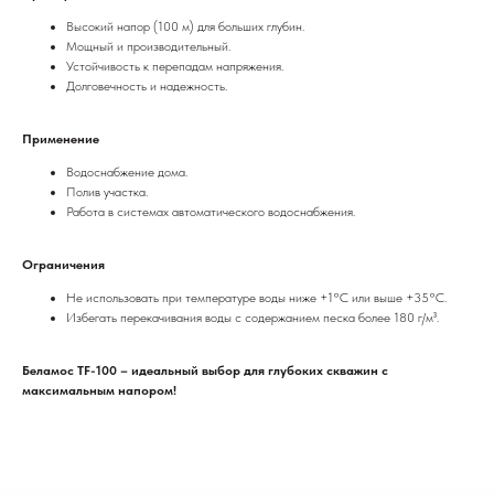
Высокий напор (100 м) для больших глубин.
Мощный и производительный.
Устойчивость к перепадам напряжения.
Долговечность и надежность.
Применение
Водоснабжение дома.
Полив участка.
Работа в системах автоматического водоснабжения.
Ограничения
Не использовать при температуре воды ниже +1°C или выше +35°C.
Избегать перекачивания воды с содержанием песка более 180 г/м³.
Беламос TF-100 – идеальный выбор для глубоких скважин с
максимальным напором!