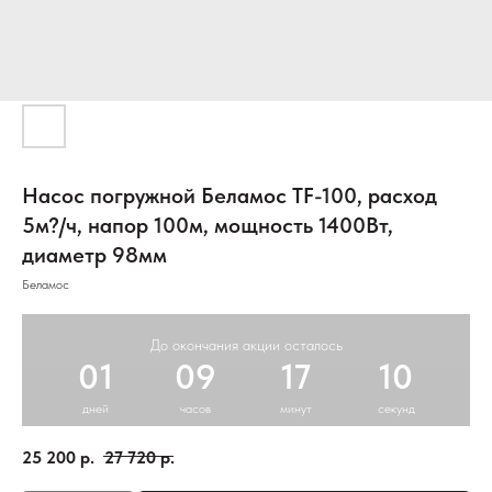
Насос погружной Беламос TF-100, расход
5м?/ч, напор 100м, мощность 1400Вт,
диаметр 98мм
Беламос
До окончания акции осталось
01
09
17
09
дней
часов
минут
секунд
25 200
р.
27 720
р.