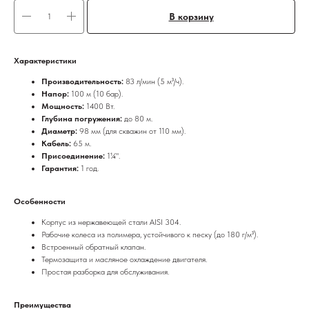
В корзину
Характеристики
Производительность:
83 л/мин (5 м³/ч).
Напор:
100 м (10 бар).
Мощность:
1400 Вт.
Глубина погружения:
до 80 м.
Диаметр:
98 мм (для скважин от 110 мм).
Кабель:
65 м.
Присоединение:
1¼".
Гарантия:
1 год.
Особенности
Корпус из нержавеющей стали AISI 304.
Рабочие колеса из полимера, устойчивого к песку (до 180 г/м³).
Встроенный обратный клапан.
Термозащита и масляное охлаждение двигателя.
Простая разборка для обслуживания.
Преимущества