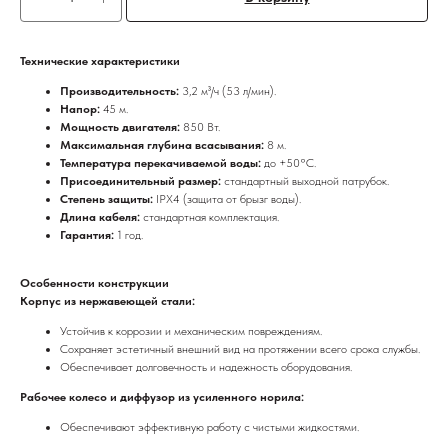
Технические характеристики
Производительность:
3,2 м³/ч (53 л/мин).
Напор:
45 м.
Мощность двигателя:
850 Вт.
Максимальная глубина всасывания:
8 м.
Температура перекачиваемой воды:
до +50°C.
Присоединительный размер:
стандартный выходной патрубок.
Степень защиты:
IPX4 (защита от брызг воды).
Длина кабеля:
стандартная комплектация.
Гарантия:
1 год.
Особенности конструкции
Корпус из нержавеющей стали:
Устойчив к коррозии и механическим повреждениям.
Сохраняет эстетичный внешний вид на протяжении всего срока службы.
Обеспечивает долговечность и надежность оборудования.
Рабочее колесо и диффузор из усиленного норила:
Обеспечивают эффективную работу с чистыми жидкостями.