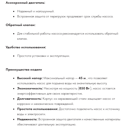
Асинхронный двигатель:
Надежный и малошумный.
Встроенная защита от перегрузок продлевает срок службы насоса.
Обратный клапан:
Для стабильной работы насоса рекомендуется использовать обратный
клапан.
Удобство использования:
Простота установки и эксплуатации.
Преимущества модели
Высокий напор:
Максимальный напор —
45 м
, что позволяет
использовать насос для подъема воды на значительную высоту.
Экономичность:
Несмотря на мощность (
850 Вт
), насос остается
энергоэффективным для своих характеристик.
Долговечность:
Корпус из нержавеющей стали защищает насос от
коррозии и механических повреждений.
Простота использования:
Достаточно подключить насос к источнику
воды и электросети.
Надежность:
Встроенная защита двигателя и качественные материалы
обеспечивают длительную эксплуатацию.