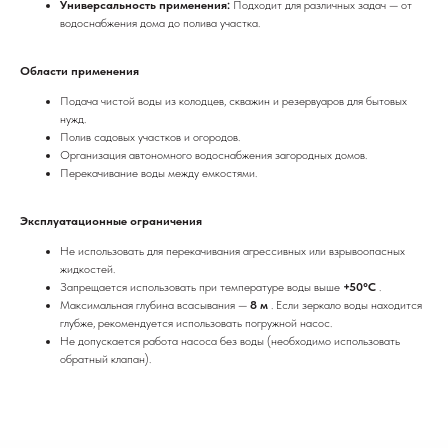
Универсальность применения:
Подходит для различных задач — от
водоснабжения дома до полива участка.
Области применения
Подача чистой воды из колодцев, скважин и резервуаров для бытовых
нужд.
Полив садовых участков и огородов.
Организация автономного водоснабжения загородных домов.
Перекачивание воды между емкостями.
Эксплуатационные ограничения
Не использовать для перекачивания агрессивных или взрывоопасных
жидкостей.
Запрещается использовать при температуре воды выше
+50°C
.
Максимальная глубина всасывания —
8 м
. Если зеркало воды находится
глубже, рекомендуется использовать погружной насос.
Не допускается работа насоса без воды (необходимо использовать
обратный клапан).