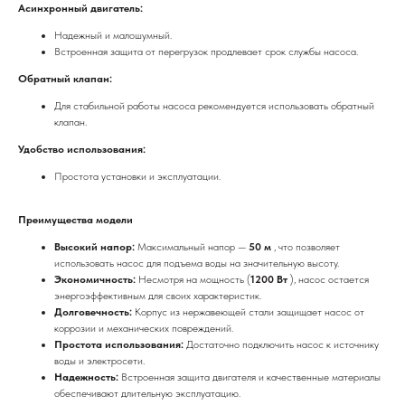
Асинхронный двигатель:
Надежный и малошумный.
Встроенная защита от перегрузок продлевает срок службы насоса.
Обратный клапан:
Для стабильной работы насоса рекомендуется использовать обратный
клапан.
Удобство использования:
Простота установки и эксплуатации.
Преимущества модели
Высокий напор:
Максимальный напор —
50 м
, что позволяет
использовать насос для подъема воды на значительную высоту.
Экономичность:
Несмотря на мощность (
1200 Вт
), насос остается
энергоэффективным для своих характеристик.
Долговечность:
Корпус из нержавеющей стали защищает насос от
коррозии и механических повреждений.
Простота использования:
Достаточно подключить насос к источнику
воды и электросети.
Надежность:
Встроенная защита двигателя и качественные материалы
обеспечивают длительную эксплуатацию.