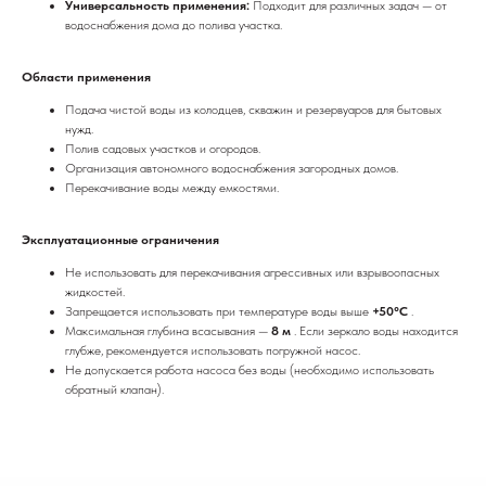
Универсальность применения:
Подходит для различных задач — от
водоснабжения дома до полива участка.
Области применения
Подача чистой воды из колодцев, скважин и резервуаров для бытовых
нужд.
Полив садовых участков и огородов.
Организация автономного водоснабжения загородных домов.
Перекачивание воды между емкостями.
Эксплуатационные ограничения
Не использовать для перекачивания агрессивных или взрывоопасных
жидкостей.
Запрещается использовать при температуре воды выше
+50°C
.
Максимальная глубина всасывания —
8 м
. Если зеркало воды находится
глубже, рекомендуется использовать погружной насос.
Не допускается работа насоса без воды (необходимо использовать
обратный клапан).