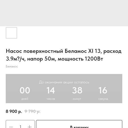
Насос поверхностный Беламос XI 13, расход
3.9м?/ч, напор 50м, мощность 1200Вт
Беламос
До окончания акции осталось
00
14
38
15
дней
часов
минут
секунд
8 900
р.
9 790
р.
В корзину