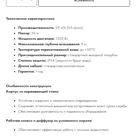
Технические характеристики
Производительность:
3,9 м³/ч (65 л/мин).
Напор:
50 м.
Мощность двигателя:
1200 Вт.
Максимальная глубина всасывания:
8 м.
Температура перекачиваемой воды:
до +50°C.
Присоединительный размер:
стандартный выходной патрубок.
Степень защиты:
IPX4 (защита от брызг воды).
Длина кабеля:
стандартная комплектация.
Гарантия:
1 год.
Особенности конструкции
Корпус из нержавеющей стали:
Устойчив к коррозии и механическим повреждениям.
Сохраняет эстетичный внешний вид на протяжении всего срока службы.
Обеспечивает долговечность и надежность оборудования.
Рабочее колесо и диффузор из усиленного норила:
Обеспечивают эффективную работу с чистыми жидкостями.