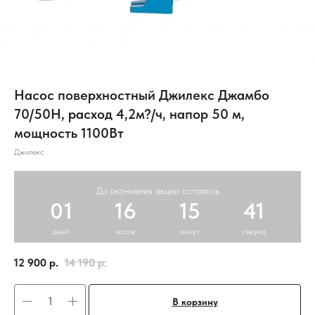
Насос поверхностный Джилекс Джамбо
70/50Н, расход 4,2м?/ч, напор 50 м,
мощность 1100Вт
Джилекс
До окончания акции осталось
01
16
15
41
дней
часов
минут
секунд
12 900
р.
14 190
р.
В корзину