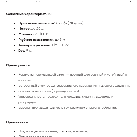
Основные характеристики
Производительность:
4,2 м³/ч (70 л/мин).
Напор:
до 50 м.
Мощность:
1100 Вт.
Глубина всасывания:
до 8 м.
Температура воды:
+1°C…+35°C.
Вес:
9 кг.
Преимущества
Корпус из нержавеющей стали — прочный, долговечный и устойчивый к
коррозии.
Встроенный эжектор для эффективного всасывания и высокого давления.
Защита от перегрева (термопротектор).
Универсальность: подходит для колодцев, скважин, водоемов и
резервуаров.
Высокая производительность при разумном энергопотреблении.
Применение
Подача воды из колодцев, скважин, водоемов.
Полив сада и огорода.