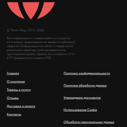
© Тепло Мир, 2013—2026
Вся информация о товарах взята из открытых
источников, предложение не является публичной
офертой. Информация на сайте о товаре носит
рекламный характер и расценивается как
приглашение делать оферты на основании п.1 ст.
437 Гражданского кодекса РФ.
Главная
Политика конфиденциальности
О компании
Политика обработки данных
Товары и услуги
Утверждении документов
Отзывы
Доставка и оплата
Использование Cookie
Контакты
Обработку персональных данных