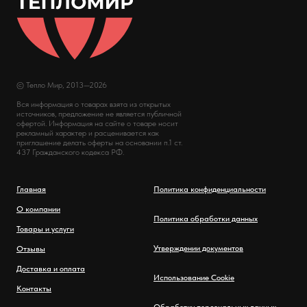
© Тепло Мир, 2013—2026
Вся информация о товарах взята из открытых
источников, предложение не является публичной
офертой. Информация на сайте о товаре носит
рекламный характер и расценивается как
приглашение делать оферты на основании п.1 ст.
437 Гражданского кодекса РФ.
Главная
Политика конфиденциальности
О компании
Политика обработки данных
Товары и услуги
Утверждении документов
Отзывы
Доставка и оплата
Использование Cookie
Контакты