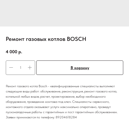
Ремонт газовых котлов BOSCH
4 000
р.
В корзину
Ремонт газового котла Bosch - квалифицированные специалисты выполняют
следующие виды работ: обслуживание, реконструкция, ремонт газового котла,
котельной любых видов; расчет, проектирование, выбор необходимого
оборудования, проведение монтажа под ключ. Специалисты сервисного,
монтажного отдела оказывают услуги максимально оперативно, проведут
пусконаладочные работы с гарантийным и пост гарантийным обслуживанием.
Заявки принимаются по телефону: 89204618284