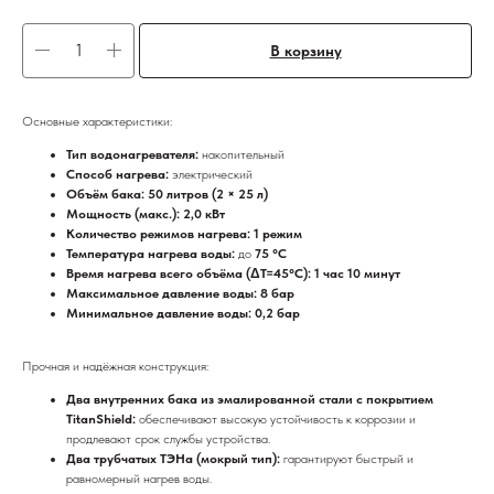
В корзину
Основные характеристики:
Тип водонагревателя:
накопительный
Способ нагрева:
электрический
Объём бака: 50 литров (2 × 25 л)
Мощность (макс.): 2,0 кВт
Количество режимов нагрева: 1 режим
Температура нагрева воды:
до
75 °C
Время нагрева всего объёма (ΔT=45°С): 1 час 10 минут
Максимальное давление воды: 8 бар
Минимальное давление воды: 0,2 бар
Прочная и надёжная конструкция:
Два внутренних бака из эмалированной стали с покрытием
TitanShield:
обеспечивают высокую устойчивость к коррозии и
продлевают срок службы устройства.
Два трубчатых ТЭНа (мокрый тип):
гарантируют быстрый и
равномерный нагрев воды.