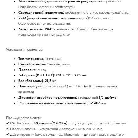
Механическое управление с ручкой регулировки:
простота и
надёжность настройки температуры.
Светодиодный индикатор:
отображение статуса работы устройства.
УЗО (устройство защитного отключения):
обеспечивает
безопасность при использовании.
Класс защиты IPX4:
устойчивость к брызгам, безопасен для
использования в ванных комнатах.
Установка и параметры:
Тип установки:
настенный
Способ монтажа:
вертикальный
Подводка:
снизу
Габариты (В × Ш × Г): 781 × 511 × 275 мм
Вес (без воды): 21,3 кг
Цвет корпуса:
металлический (Metal brushed) с темно-серыми
крышками
Диаметр патрубков подключения:
стандартный
1/2 дюйма
Расстояние между входом и выходом воды: 408 мм
Преимущества модели:
✔ Объём бака —
50 литров (2 × 25 л)
— подходит для семьи из 2–3 человек
✔ Плоский дизайн — компактный и современный внешний вид
✔ Два внутренних бака с покрытием TitanShield — долговечность и защита от