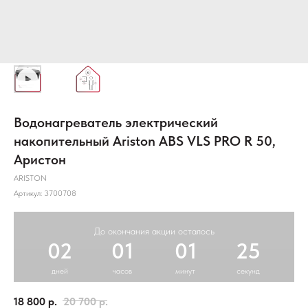
Водонагреватель электрический
накопительный Ariston ABS VLS PRO R 50,
Аристон
ARISTON
Артикул:
3700708
До окончания акции осталось
02
01
01
24
дней
часов
минут
секунд
18 800
р.
20 700
р.