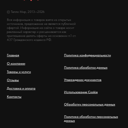
© Тепло Мир, 2013—2026
Вся информация о товарах взята из открытых
источников, предложение не является публичной
офертой. Информация на сайте о товаре носит
рекламный характер и расценивается как
приглашение делать оферты на основании п.1 ст.
437 Гражданского кодекса РФ.
Главная
Политика конфиденциальности
О компании
Политика обработки данных
Товары и услуги
Утверждении документов
Отзывы
Доставка и оплата
Использование Cookie
Контакты
Обработку персональных данных
Политика обработки персональных
данных