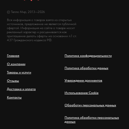
© Тепло Мир, 2013—2026
Вся информация о товарах взята из открытых
источников, предложение не является публичной
офертой. Информация на сайте о товаре носит
рекламный характер и расценивается как
приглашение делать оферты на основании п.1 ст.
437 Гражданского кодекса РФ.
Главная
Политика конфиденциальности
О компании
Политика обработки данных
Товары и услуги
Утверждении документов
Отзывы
Доставка и оплата
Использование Cookie
Контакты
Обработку персональных данных
Политика обработки персональных
данных