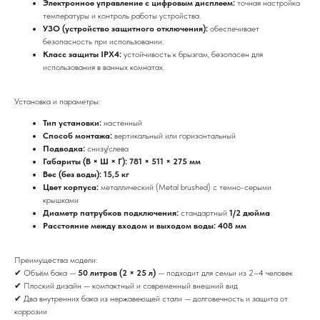
Электронное управление с цифровым дисплеем:
точная настройка
температуры и контроль работы устройства.
УЗО (устройство защитного отключения):
обеспечивает
безопасность при использовании.
Класс защиты IPX4:
устойчивость к брызгам, безопасен для
использования в ванных комнатах.
Установка и параметры:
Тип установки:
настенный
Способ монтажа:
вертикальный или горизонтальный
Подводка:
снизу/слева
Габариты (В × Ш × Г): 781 × 511 × 275 мм
Вес (без воды): 15,5 кг
Цвет корпуса:
металлический (Metal brushed) с темно-серыми
крышками
Диаметр патрубков подключения:
стандартный
1/2 дюйма
Расстояние между входом и выходом воды: 408 мм
Преимущества модели:
✔ Объём бака —
50 литров (2 × 25 л)
— подходит для семьи из 2–4 человек
✔ Плоский дизайн — компактный и современный внешний вид
✔ Два внутренних бака из нержавеющей стали — долговечность и защита от
коррозии