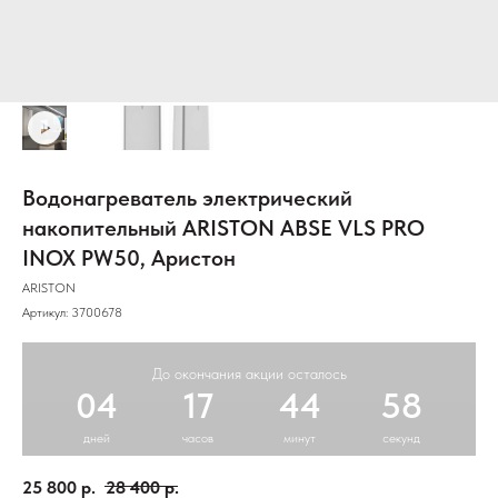
Водонагреватель электрический
накопительный ARISTON ABSE VLS PRO
INOX PW50, Аристон
ARISTON
Артикул:
3700678
До окончания акции осталось
04
17
44
58
дней
часов
минут
секунд
25 800
р.
28 400
р.