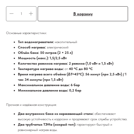
В корзину
Основные характеристики:
Тип водонагревателя:
накопительный
Способ нагрева:
электрический
Объём бака: 50 литров (2 × 25 л)
Мощность (макс.): 1,5/2,5 кВт
Количество режимов нагрева: 2 режима (1,0 кВт и 1,5 кВт)
Температура нагрева воды:
от
40 °C до 80 °C
Время нагрева всего объёма (ΔT=45°С): 56 минут (при 2,5 кВт) / 1
час 34 минуты (при 1,5 кВт)
Максимальное давление воды: 6 бар
Минимальное давление воды: 0,2 бар
Прочная и надёжная конструкция:
Два внутренних бака из нержавеющей стали:
обеспечивают
высокую устойчивость к коррозии и продлевают срок службы устройства.
Два трубчатых ТЭНа (мокрый тип):
гарантируют быстрый и
равномерный нагрев воды.