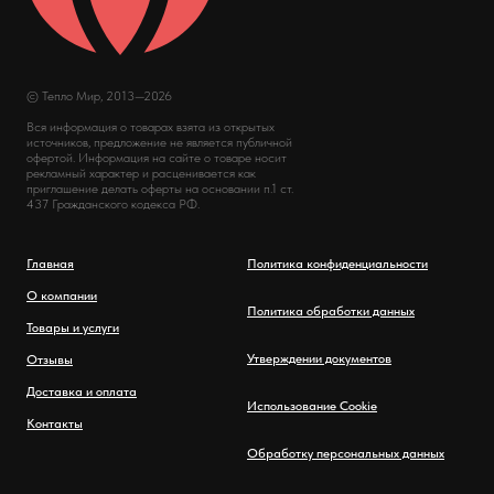
© Тепло Мир, 2013—2026
Вся информация о товарах взята из открытых
источников, предложение не является публичной
офертой. Информация на сайте о товаре носит
рекламный характер и расценивается как
приглашение делать оферты на основании п.1 ст.
437 Гражданского кодекса РФ.
Главная
Политика конфиденциальности
О компании
Политика обработки данных
Товары и услуги
Утверждении документов
Отзывы
Доставка и оплата
Использование Cookie
Контакты
Обработку персональных данных