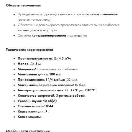
Область применения
Принудительная циркуляция теплоносителя в
системах отопления
(включая теплые полы).
Обеспечение равномерного прогрева всех отопительных приборов в
частных домах и квартирах.
Системы
кондиционирования
и охлаждения.
Технические характеристики
Производительность:
До
4,5 м³/ч
.
Напор:
До
6 м
.
Мощность:
Низкое энергопотребление.
Монтажная длина: 180 мм
.
Присоединение: 1 1/4 дюйма
(32 мм).
Максимальное рабочее давление: 10 бар
.
Температура теплоносителя:
От
+2°C до +110°C
.
Количество скоростей: 3 режима работы
.
Уровень шума: 40 дБ(А)
.
Степень защиты: IP44
.
Класс изоляции: F
.
Класс защиты: I
.
Особенности конструкции