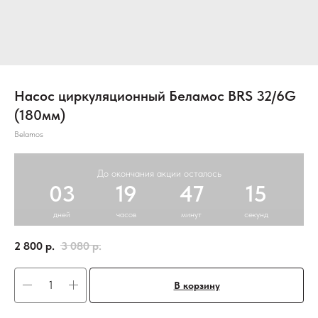
Насос циркуляционный Беламос BRS 32/6G
(180мм)
Belamos
До окончания акции осталось
03
19
47
15
дней
часов
минут
секунд
2 800
р.
3 080
р.
В корзину