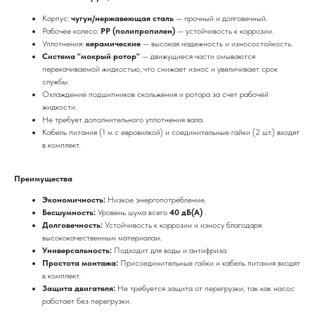
Корпус:
чугун/нержавеющая сталь
— прочный и долговечный.
Рабочее колесо:
PP (полипропилен)
— устойчивость к коррозии.
Уплотнения:
керамические
— высокая надежность и износостойкость.
Система "мокрый ротор"
— движущиеся части омываются
перекачиваемой жидкостью, что снижает износ и увеличивает срок
службы.
Охлаждение подшипников скольжения и ротора за счет рабочей
жидкости.
Не требует дополнительного уплотнения вала.
Кабель питания (1 м с евровилкой) и соединительные гайки (2 шт.) входят
в комплект.
Преимущества
Экономичность:
Низкое энергопотребление.
Бесшумность:
Уровень шума всего
40 дБ(А)
.
Долговечность:
Устойчивость к коррозии и износу благодаря
высококачественным материалам.
Универсальность:
Подходит для воды и антифриза.
Простота монтажа:
Присоединительные гайки и кабель питания входят
в комплект.
Защита двигателя:
Не требуется защита от перегрузки, так как насос
работает без перегрузки.