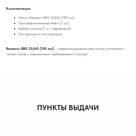
Комплектация
Насос Беламос BRS 32/6G (180 мм).
Присоединительные гайки (2 шт.).
Кабель питания (1 м, с евровилкой).
Инструкция по эксплуатации.
Беламос BRS 32/6G (180 мм)
— надежное решение для систем отопления и
теплых полов с повышенными требованиями к напору!
ПУНКТЫ ВЫДАЧИ